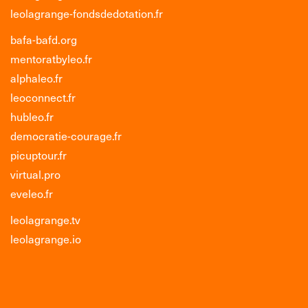
leolagrange-fondsdedotation.fr
bafa-bafd.org
mentoratbyleo.fr
alphaleo.fr
leoconnect.fr
hubleo.fr
democratie-courage.fr
picuptour.fr
virtual.pro
eveleo.fr
leolagrange.tv
leolagrange.io