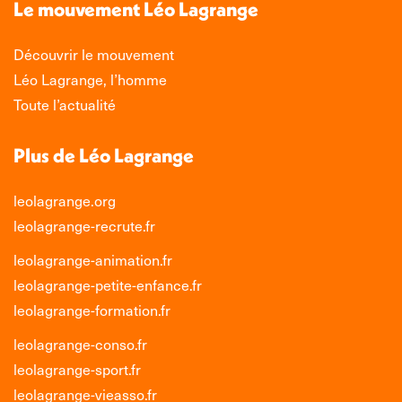
Le mouvement Léo Lagrange
fenêtre
fenêtre
fenêtre
fenêtre
Découvrir le mouvement
Léo Lagrange, l’homme
Toute l’actualité
Plus de Léo Lagrange
leolagrange.org
leolagrange-recrute.fr
leolagrange-animation.fr
leolagrange-petite-enfance.fr
leolagrange-formation.fr
leolagrange-conso.fr
leolagrange-sport.fr
leolagrange-vieasso.fr