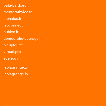
bafa-bafd.org
mentoratbyleo.fr
alphaleo.fr
leoconnect.fr
hubleo.fr
democratie-courage.fr
picuptour.fr
virtual.pro
eveleo.fr
leolagrange.tv
leolagrange.io