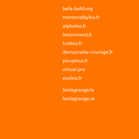
bafa-bafd.org
mentoratbyleo.fr
alphaleo.fr
leoconnect.fr
hubleo.fr
democratie-courage.fr
picuptour.fr
virtual.pro
eveleo.fr
leolagrange.tv
leolagrange.io