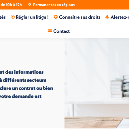
de 10h à 12h
Permanences en régions
tés
Régler un litige !
Connaître ses droits
Alertez-
Contact
nt des informations
 à différents secteurs
nclure un contrat ou bien
i votre demande est