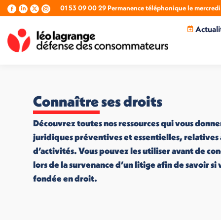
01 53 09 00 29 Permanence téléphonique le mercredi 
La
La
La
La
page
page
page
page
Actuali
Facebook
LinkedIn
X
Instagram
s'ouvre
s'ouvre
s'ouvre
s'ouvre
dans
dans
dans
dans
une
une
une
une
nouvelle
nouvelle
nouvelle
nouvelle
fenêtre
fenêtre
fenêtre
fenêtre
Connaître ses droits
Découvrez toutes nos ressources qui vous donne
juridiques préventives et essentielles, relatives
d’activités. Vous pouvez les utiliser avant de co
lors de la survenance d’un litige afin de savoir s
fondée en droit.