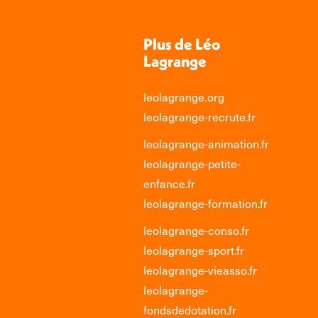
Plus de Léo
Lagrange
leolagrange.org
leolagrange-recrute.fr
leolagrange-animation.fr
leolagrange-petite-
enfance.fr
leolagrange-formation.fr
leolagrange-conso.fr
leolagrange-sport.fr
leolagrange-vieasso.fr
leolagrange-
fondsdedotation.fr