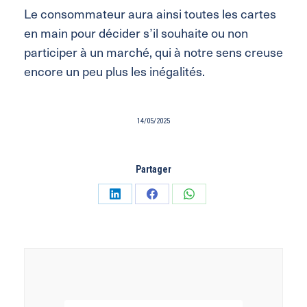
Le consommateur aura ainsi toutes les cartes
en main pour décider
s’
il souhaite
ou
non
participer à un marché
, qui à notre sens creuse
encore un peu plus les inégalités.
14/05/2025
Partager
Partager
Partager
Partager
sur
sur
sur
LinkedIn
Facebook
WhatsApp