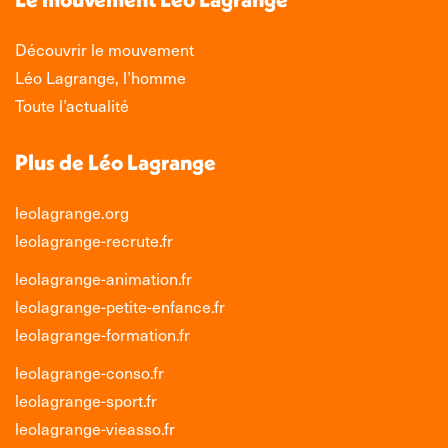
fenêtre
fenêtre
fenêtre
fenêtre
Découvrir le mouvement
Léo Lagrange, l’homme
Toute l’actualité
Plus de Léo Lagrange
leolagrange.org
leolagrange-recrute.fr
leolagrange-animation.fr
leolagrange-petite-enfance.fr
leolagrange-formation.fr
leolagrange-conso.fr
leolagrange-sport.fr
leolagrange-vieasso.fr