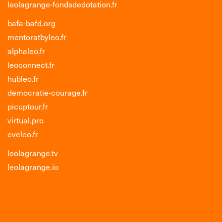
leolagrange-fondsdedotation.fr
bafa-bafd.org
mentoratbyleo.fr
alphaleo.fr
leoconnect.fr
hubleo.fr
democratie-courage.fr
picuptour.fr
virtual.pro
eveleo.fr
leolagrange.tv
leolagrange.io