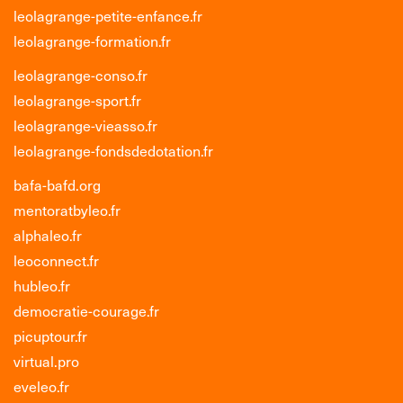
leolagrange-petite-enfance.fr
leolagrange-formation.fr
leolagrange-conso.fr
leolagrange-sport.fr
leolagrange-vieasso.fr
leolagrange-fondsdedotation.fr
bafa-bafd.org
mentoratbyleo.fr
alphaleo.fr
leoconnect.fr
hubleo.fr
democratie-courage.fr
picuptour.fr
virtual.pro
eveleo.fr