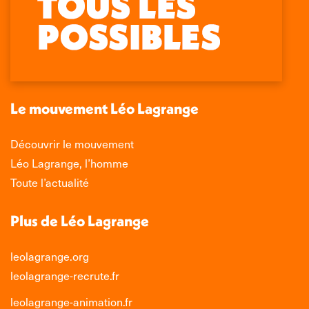
page
page
page
page
Facebook
X
LinkedIn
Instagram
s'ouvre
s'ouvre
s'ouvre
s'ouvre
dans
dans
dans
dans
une
une
une
une
nouvelle
nouvelle
nouvelle
nouvelle
Le mouvement Léo Lagrange
fenêtre
fenêtre
fenêtre
fenêtre
Découvrir le mouvement
Léo Lagrange, l’homme
Toute l’actualité
Plus de Léo Lagrange
leolagrange.org
leolagrange-recrute.fr
leolagrange-animation.fr