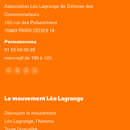
Association Léo Lagrange de Défense des
Consommateurs
150 rue des Poissonniers
75883 PARIS CEDEX 18
Permanences
01 53 09 00 29
mercredi de 10h à 12h
Retrouvez-nous sur :
La
La
La
La
page
page
page
page
Facebook
X
LinkedIn
Instagram
s'ouvre
s'ouvre
s'ouvre
s'ouvre
Le mouvement Léo Lagrange
dans
dans
dans
dans
une
une
une
une
Découvrir le mouvement
nouvelle
nouvelle
nouvelle
nouvelle
Léo Lagrange, l’homme
fenêtre
fenêtre
fenêtre
fenêtre
Toute l’actualité