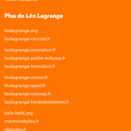
Plus de Léo Lagrange
leolagrange.org
leolagrange-recrute.fr
leolagrange-animation.fr
leolagrange-petite-enfance.fr
leolagrange-formation.fr
leolagrange-conso.fr
leolagrange-sport.fr
leolagrange-vieasso.fr
leolagrange-fondsdedotation.fr
bafa-bafd.org
mentoratbyleo.fr
alphaleo.fr