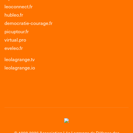
leoconnect.fr
hubleo.fr
democratie-courage.fr
picuptour.fr
virtual.pro
eveleo.fr
leolagrange.tv
leolagrange.io
© 1998-2026 Association Léo Lagrange de Défense des