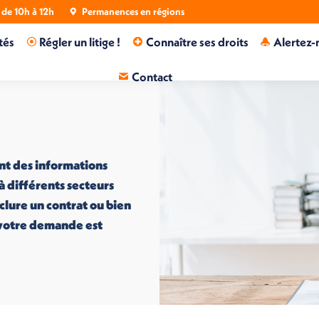
de 10h à 12h
Permanences en régions
tés
Régler un litige !
Connaître ses droits
Alertez-
Contact
nt des informations
 à différents secteurs
nclure un contrat ou bien
i votre demande est