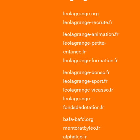
leolagrange.org
leolagrange-recrute.fr
leolagrange-animation.fr
leolagrange-petite-
enfance.fr
leolagrange-formation.fr
leolagrange-conso.fr
leolagrange-sport.fr
leolagrange-vieasso.fr
leolagrange-
fondsdedotation.fr
bafa-bafd.org
mentoratbyleo.fr
alphaleo.fr