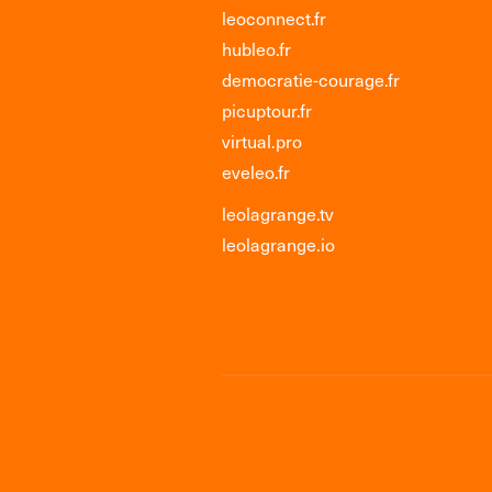
leoconnect.fr
hubleo.fr
democratie-courage.fr
picuptour.fr
virtual.pro
eveleo.fr
leolagrange.tv
leolagrange.io