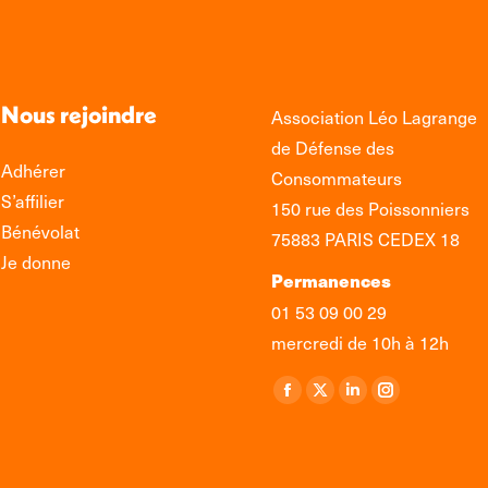
Nous rejoindre
Association Léo Lagrange
de Défense des
Adhérer
Consommateurs
S’affilier
150 rue des Poissonniers
Bénévolat
75883 PARIS CEDEX 18
Je donne
Permanences
01 53 09 00 29
mercredi de 10h à 12h
Retrouvez-nous sur :
La
La
La
La
page
page
page
page
Facebook
X
LinkedIn
Instagram
s'ouvre
s'ouvre
s'ouvre
s'ouvre