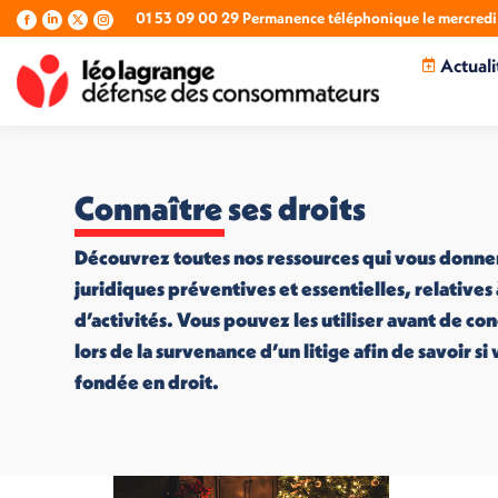
01 53 09 00 29 Permanence téléphonique le mercredi 
La
La
La
La
page
page
page
page
Actuali
Facebook
LinkedIn
X
Instagram
s'ouvre
s'ouvre
s'ouvre
s'ouvre
dans
dans
dans
dans
une
une
une
une
nouvelle
nouvelle
nouvelle
nouvelle
fenêtre
fenêtre
fenêtre
fenêtre
Connaître ses droits
Découvrez toutes nos ressources qui vous donne
juridiques préventives et essentielles, relatives
d’activités. Vous pouvez les utiliser avant de co
lors de la survenance d’un litige afin de savoir s
fondée en droit.