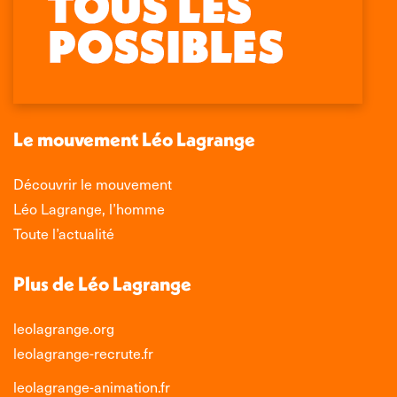
page
page
page
page
Facebook
X
LinkedIn
Instagram
s'ouvre
s'ouvre
s'ouvre
s'ouvre
dans
dans
dans
dans
une
une
une
une
nouvelle
nouvelle
nouvelle
nouvelle
Le mouvement Léo Lagrange
fenêtre
fenêtre
fenêtre
fenêtre
Découvrir le mouvement
Léo Lagrange, l’homme
Toute l’actualité
Plus de Léo Lagrange
leolagrange.org
leolagrange-recrute.fr
leolagrange-animation.fr