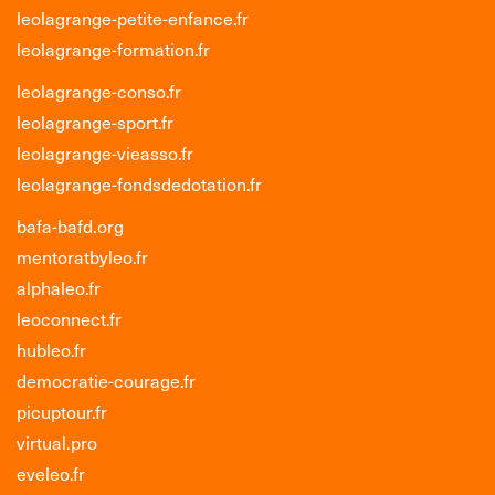
leolagrange-petite-enfance.fr
leolagrange-formation.fr
leolagrange-conso.fr
leolagrange-sport.fr
leolagrange-vieasso.fr
leolagrange-fondsdedotation.fr
bafa-bafd.org
mentoratbyleo.fr
alphaleo.fr
leoconnect.fr
hubleo.fr
democratie-courage.fr
picuptour.fr
virtual.pro
eveleo.fr