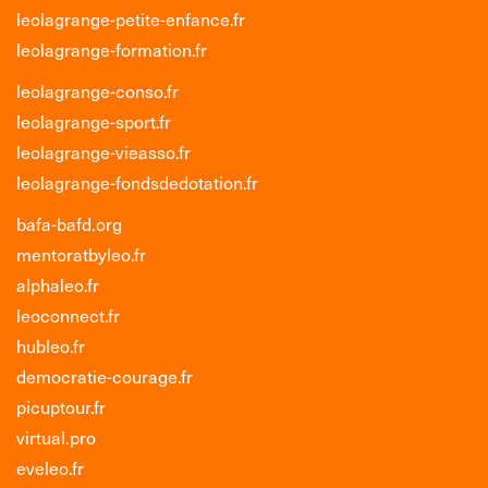
leolagrange-petite-enfance.fr
leolagrange-formation.fr
leolagrange-conso.fr
leolagrange-sport.fr
leolagrange-vieasso.fr
leolagrange-fondsdedotation.fr
bafa-bafd.org
mentoratbyleo.fr
alphaleo.fr
leoconnect.fr
hubleo.fr
democratie-courage.fr
picuptour.fr
virtual.pro
eveleo.fr