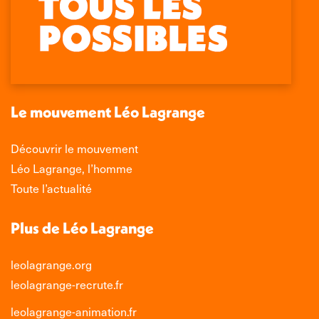
page
page
page
page
Facebook
X
LinkedIn
Instagram
s'ouvre
s'ouvre
s'ouvre
s'ouvre
dans
dans
dans
dans
une
une
une
une
nouvelle
nouvelle
nouvelle
nouvelle
Le mouvement Léo Lagrange
fenêtre
fenêtre
fenêtre
fenêtre
Découvrir le mouvement
Léo Lagrange, l’homme
Toute l’actualité
Plus de Léo Lagrange
leolagrange.org
leolagrange-recrute.fr
leolagrange-animation.fr