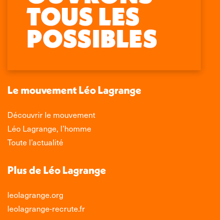
Retrouvez-nous sur :
La
La
La
La
page
page
page
page
Facebook
X
LinkedIn
Instagram
s'ouvre
s'ouvre
s'ouvre
s'ouvre
dans
dans
dans
dans
une
une
une
une
nouvelle
nouvelle
nouvelle
nouvelle
Le mouvement Léo Lagrange
fenêtre
fenêtre
fenêtre
fenêtre
Découvrir le mouvement
Léo Lagrange, l’homme
Toute l’actualité
Plus de Léo Lagrange
leolagrange.org
leolagrange-recrute.fr