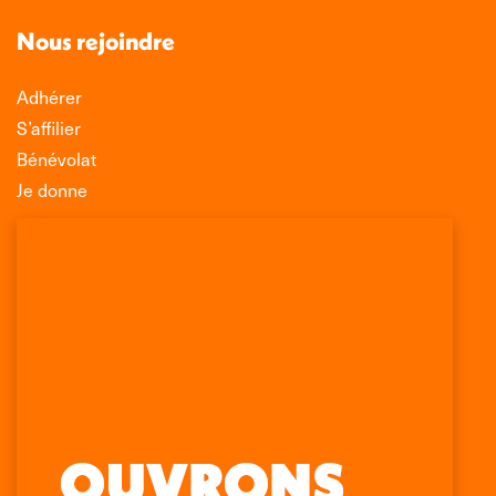
Nous rejoindre
Adhérer
S’affilier
Bénévolat
Je donne
Association Léo Lagrange de Défense des
Consommateurs
150 rue des Poissonniers
75883 PARIS CEDEX 18
Permanences
01 53 09 00 29
mercredi de 10h à 12h