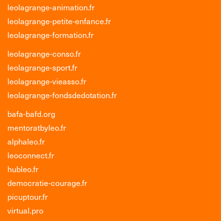
leolagrange-animation.fr
leolagrange-petite-enfance.fr
leolagrange-formation.fr
leolagrange-conso.fr
leolagrange-sport.fr
leolagrange-vieasso.fr
leolagrange-fondsdedotation.fr
bafa-bafd.org
mentoratbyleo.fr
alphaleo.fr
leoconnect.fr
hubleo.fr
democratie-courage.fr
picuptour.fr
virtual.pro