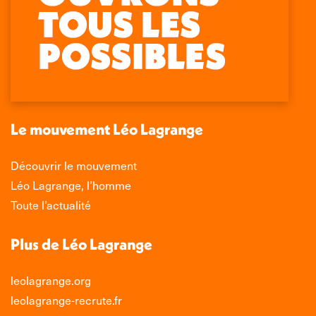
Retrouvez-nous sur :
La
La
La
La
page
page
page
page
Facebook
X
LinkedIn
Instagram
s'ouvre
s'ouvre
s'ouvre
s'ouvre
dans
dans
dans
dans
une
une
une
une
nouvelle
nouvelle
nouvelle
nouvelle
Le mouvement Léo Lagrange
fenêtre
fenêtre
fenêtre
fenêtre
Découvrir le mouvement
Léo Lagrange, l’homme
Toute l’actualité
Plus de Léo Lagrange
leolagrange.org
leolagrange-recrute.fr