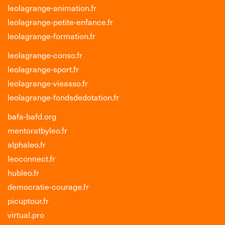
leolagrange-animation.fr
leolagrange-petite-enfance.fr
leolagrange-formation.fr
leolagrange-conso.fr
leolagrange-sport.fr
leolagrange-vieasso.fr
leolagrange-fondsdedotation.fr
bafa-bafd.org
mentoratbyleo.fr
alphaleo.fr
leoconnect.fr
hubleo.fr
democratie-courage.fr
picuptour.fr
virtual.pro