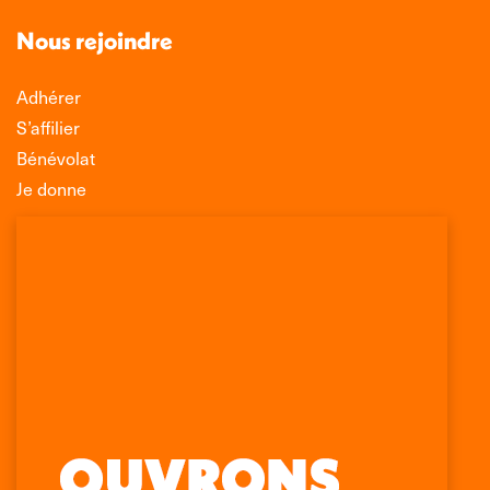
Nous rejoindre
Adhérer
S’affilier
Bénévolat
Je donne
Association Léo Lagrange de Défense des
Consommateurs
150 rue des Poissonniers
75883 PARIS CEDEX 18
Permanences
01 53 09 00 29
mercredi de 10h à 12h