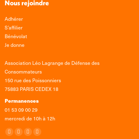
Nous rejoindre
Adhérer
S’affilier
Bénévolat
Je donne
Association Léo Lagrange de Défense des
Consommateurs
150 rue des Poissonniers
75883 PARIS CEDEX 18
Permanences
01 53 09 00 29
mercredi de 10h à 12h
Retrouvez-nous sur :
La
La
La
La