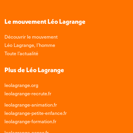
page
page
page
page
Facebook
X
LinkedIn
Instagram
s'ouvre
s'ouvre
s'ouvre
s'ouvre
Le mouvement Léo Lagrange
dans
dans
dans
dans
une
une
une
une
Découvrir le mouvement
nouvelle
nouvelle
nouvelle
nouvelle
Léo Lagrange, l’homme
fenêtre
fenêtre
fenêtre
fenêtre
Toute l’actualité
Plus de Léo Lagrange
leolagrange.org
leolagrange-recrute.fr
leolagrange-animation.fr
leolagrange-petite-enfance.fr
leolagrange-formation.fr
leolagrange-conso.fr