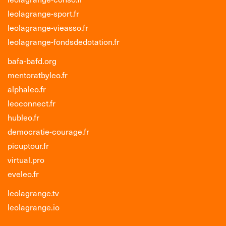
leolagrange-sport.fr
leolagrange-vieasso.fr
leolagrange-fondsdedotation.fr
bafa-bafd.org
mentoratbyleo.fr
alphaleo.fr
leoconnect.fr
hubleo.fr
democratie-courage.fr
picuptour.fr
virtual.pro
eveleo.fr
leolagrange.tv
leolagrange.io