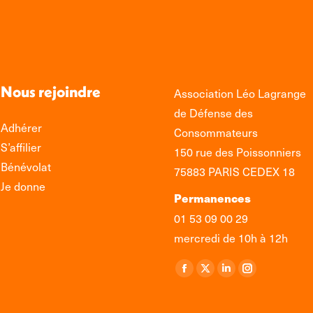
Nous rejoindre
Association Léo Lagrange
de Défense des
Adhérer
Consommateurs
S’affilier
150 rue des Poissonniers
Bénévolat
75883 PARIS CEDEX 18
Je donne
Permanences
01 53 09 00 29
mercredi de 10h à 12h
Retrouvez-nous sur :
La
La
La
La
page
page
page
page
Facebook
X
LinkedIn
Instagram