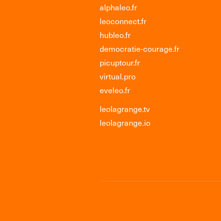
alphaleo.fr
leoconnect.fr
hubleo.fr
democratie-courage.fr
picuptour.fr
virtual.pro
eveleo.fr
leolagrange.tv
leolagrange.io