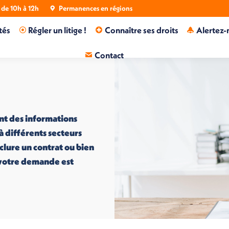
de 10h à 12h
Permanences en régions
tés
Régler un litige !
Connaître ses droits
Alertez-
Contact
nt des informations
 à différents secteurs
nclure un contrat ou bien
i votre demande est