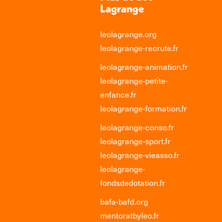
Lagrange
leolagrange.org
leolagrange-recrute.fr
leolagrange-animation.fr
leolagrange-petite-
enfance.fr
leolagrange-formation.fr
leolagrange-conso.fr
leolagrange-sport.fr
leolagrange-vieasso.fr
leolagrange-
fondsdedotation.fr
bafa-bafd.org
mentoratbyleo.fr