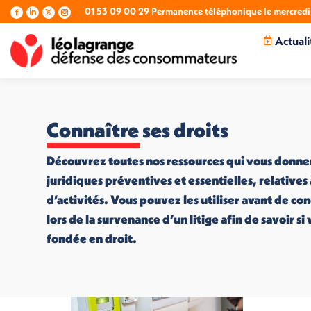
01 53 09 00 29 Permanence téléphonique le mercredi 
La
La
La
La
page
page
page
page
Actuali
Facebook
LinkedIn
X
Instagram
s'ouvre
s'ouvre
s'ouvre
s'ouvre
dans
dans
dans
dans
une
une
une
une
nouvelle
nouvelle
nouvelle
nouvelle
fenêtre
fenêtre
fenêtre
fenêtre
Connaître ses droits
Découvrez toutes nos ressources qui vous donne
juridiques préventives et essentielles, relatives
d’activités. Vous pouvez les utiliser avant de co
lors de la survenance d’un litige afin de savoir s
fondée en droit.