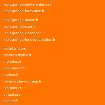
leolagrange-petite-enfance.fr
leolagrange-formation.fr
leolagrange-conso.fr
leolagrange-sport.fr
leolagrange-vieasso.fr
leolagrange-fondsdedotation.fr
bafa-bafd.org
mentoratbyleo.fr
alphaleo.fr
leoconnect.fr
hubleo.fr
democratie-courage.fr
picuptour.fr
virtual.pro
eveleo.fr