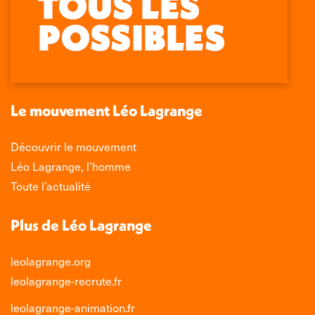
page
page
page
page
Facebook
X
LinkedIn
Instagram
s'ouvre
s'ouvre
s'ouvre
s'ouvre
dans
dans
dans
dans
une
une
une
une
nouvelle
nouvelle
nouvelle
nouvelle
Le mouvement Léo Lagrange
fenêtre
fenêtre
fenêtre
fenêtre
Découvrir le mouvement
Léo Lagrange, l’homme
Toute l’actualité
Plus de Léo Lagrange
leolagrange.org
leolagrange-recrute.fr
leolagrange-animation.fr