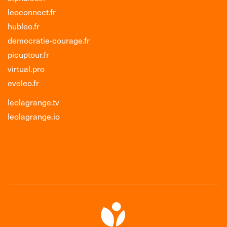
leoconnect.fr
hubleo.fr
democratie-courage.fr
picuptour.fr
virtual.pro
eveleo.fr
leolagrange.tv
leolagrange.io