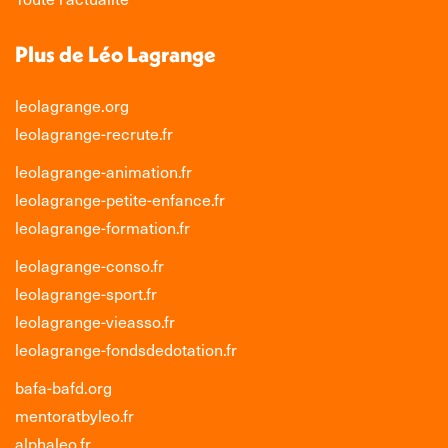
Plus de Léo Lagrange
leolagrange.org
leolagrange-recrute.fr
leolagrange-animation.fr
leolagrange-petite-enfance.fr
leolagrange-formation.fr
leolagrange-conso.fr
leolagrange-sport.fr
leolagrange-vieasso.fr
leolagrange-fondsdedotation.fr
bafa-bafd.org
mentoratbyleo.fr
alphaleo.fr