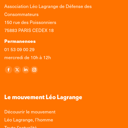
Association Léo Lagrange de Défense des
Consommateurs
150 rue des Poissonniers
75883 PARIS CEDEX 18
Permanences
01 53 09 00 29
mercredi de 10h à 12h
Retrouvez-nous sur :
La
La
La
La
page
page
page
page
Facebook
X
LinkedIn
Instagram
s'ouvre
s'ouvre
s'ouvre
s'ouvre
Le mouvement Léo Lagrange
dans
dans
dans
dans
une
une
une
une
Découvrir le mouvement
nouvelle
nouvelle
nouvelle
nouvelle
Léo Lagrange, l’homme
fenêtre
fenêtre
fenêtre
fenêtre
Toute l’actualité