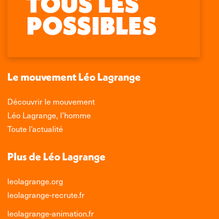
page
page
page
page
Facebook
X
LinkedIn
Instagram
s'ouvre
s'ouvre
s'ouvre
s'ouvre
dans
dans
dans
dans
une
une
une
une
nouvelle
nouvelle
nouvelle
nouvelle
Le mouvement Léo Lagrange
fenêtre
fenêtre
fenêtre
fenêtre
Découvrir le mouvement
Léo Lagrange, l’homme
Toute l’actualité
Plus de Léo Lagrange
leolagrange.org
leolagrange-recrute.fr
leolagrange-animation.fr