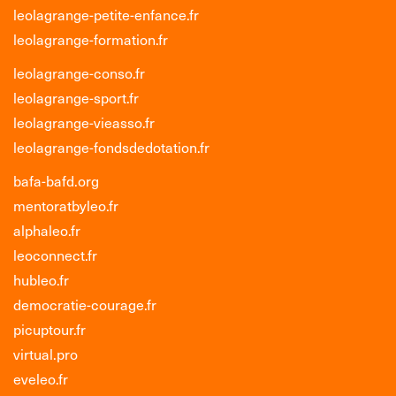
leolagrange-petite-enfance.fr
leolagrange-formation.fr
leolagrange-conso.fr
leolagrange-sport.fr
leolagrange-vieasso.fr
leolagrange-fondsdedotation.fr
bafa-bafd.org
mentoratbyleo.fr
alphaleo.fr
leoconnect.fr
hubleo.fr
democratie-courage.fr
picuptour.fr
virtual.pro
eveleo.fr