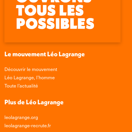
Retrouvez-nous sur :
La
La
La
La
page
page
page
page
Facebook
X
LinkedIn
Instagram
s'ouvre
s'ouvre
s'ouvre
s'ouvre
dans
dans
dans
dans
une
une
une
une
nouvelle
nouvelle
nouvelle
nouvelle
Le mouvement Léo Lagrange
fenêtre
fenêtre
fenêtre
fenêtre
Découvrir le mouvement
Léo Lagrange, l’homme
Toute l’actualité
Plus de Léo Lagrange
leolagrange.org
leolagrange-recrute.fr