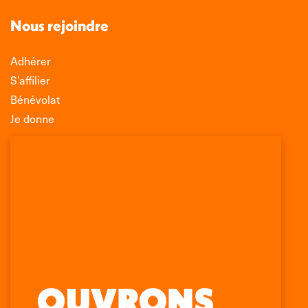
Nous rejoindre
Adhérer
S’affilier
Bénévolat
Je donne
Association Léo Lagrange de Défense des
Consommateurs
150 rue des Poissonniers
75883 PARIS CEDEX 18
Permanences
01 53 09 00 29
mercredi de 10h à 12h