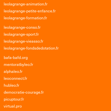
leolagrange-animation.fr
leolagrange-petite-enfance.fr
leolagrange-formation.fr
leolagrange-conso.fr
leolagrange-sport.fr
leolagrange-vieasso.fr
leolagrange-fondsdedotation.fr
bafa-bafd.org
mentoratbyleo.fr
alphaleo.fr
leoconnect.fr
hubleo.fr
democratie-courage.fr
picuptour.fr
virtual.pro