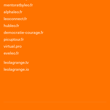
mentoratbyleo.fr
alphaleo.fr
leoconnect.fr
hubleo.fr
democratie-courage.fr
picuptour.fr
virtual.pro
eveleo.fr
leolagrange.tv
leolagrange.io