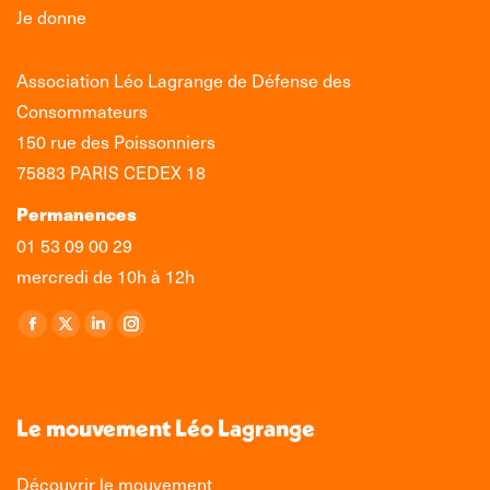
Je donne
Association Léo Lagrange de Défense des
Consommateurs
150 rue des Poissonniers
75883 PARIS CEDEX 18
Permanences
01 53 09 00 29
mercredi de 10h à 12h
Retrouvez-nous sur :
La
La
La
La
page
page
page
page
Facebook
X
LinkedIn
Instagram
s'ouvre
s'ouvre
s'ouvre
s'ouvre
Le mouvement Léo Lagrange
dans
dans
dans
dans
une
une
une
une
Découvrir le mouvement