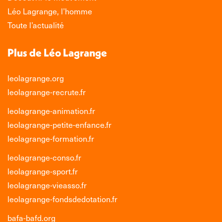
nouvelle
nouvelle
nouvelle
nouvelle
Léo Lagrange, l’homme
fenêtre
fenêtre
fenêtre
fenêtre
Toute l’actualité
Plus de Léo Lagrange
leolagrange.org
leolagrange-recrute.fr
leolagrange-animation.fr
leolagrange-petite-enfance.fr
leolagrange-formation.fr
leolagrange-conso.fr
leolagrange-sport.fr
leolagrange-vieasso.fr
leolagrange-fondsdedotation.fr
bafa-bafd.org