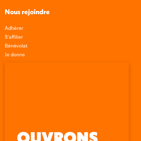
Nous rejoindre
Adhérer
S’affilier
Bénévolat
Je donne
Association Léo Lagrange de Défense des
Consommateurs
150 rue des Poissonniers
75883 PARIS CEDEX 18
Permanences
01 53 09 00 29
mercredi de 10h à 12h