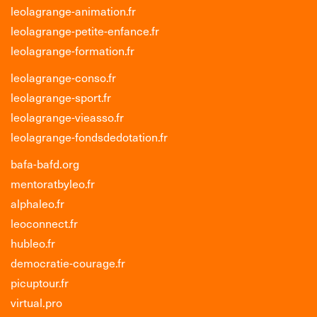
leolagrange-animation.fr
leolagrange-petite-enfance.fr
leolagrange-formation.fr
leolagrange-conso.fr
leolagrange-sport.fr
leolagrange-vieasso.fr
leolagrange-fondsdedotation.fr
bafa-bafd.org
mentoratbyleo.fr
alphaleo.fr
leoconnect.fr
hubleo.fr
democratie-courage.fr
picuptour.fr
virtual.pro