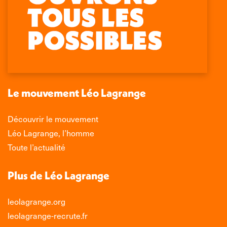
Retrouvez-nous sur :
La
La
La
La
page
page
page
page
Facebook
X
LinkedIn
Instagram
s'ouvre
s'ouvre
s'ouvre
s'ouvre
dans
dans
dans
dans
une
une
une
une
nouvelle
nouvelle
nouvelle
nouvelle
Le mouvement Léo Lagrange
fenêtre
fenêtre
fenêtre
fenêtre
Découvrir le mouvement
Léo Lagrange, l’homme
Toute l’actualité
Plus de Léo Lagrange
leolagrange.org
leolagrange-recrute.fr