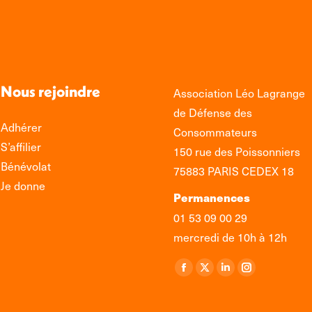
Nous rejoindre
Association Léo Lagrange
de Défense des
Adhérer
Consommateurs
S’affilier
150 rue des Poissonniers
Bénévolat
75883 PARIS CEDEX 18
Je donne
Permanences
01 53 09 00 29
mercredi de 10h à 12h
Retrouvez-nous sur :
La
La
La
La
page
page
page
page
Facebook
X
LinkedIn
Instagram