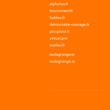
alphaleo.fr
leoconnect.fr
hubleo.fr
democratie-courage.fr
picuptour.fr
virtual.pro
eveleo.fr
leolagrange.tv
leolagrange.io