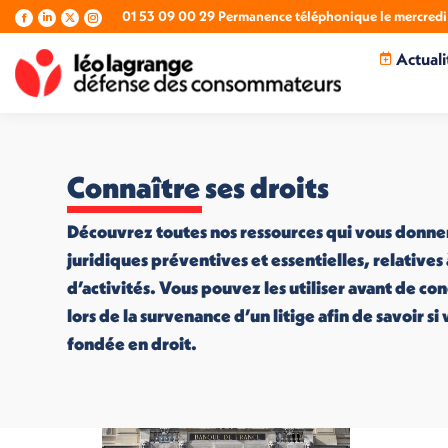
01 53 09 00 29 Permanence téléphonique le mercredi 
La
La
La
La
page
page
page
page
Actuali
Facebook
LinkedIn
X
Instagram
s'ouvre
s'ouvre
s'ouvre
s'ouvre
dans
dans
dans
dans
une
une
une
une
nouvelle
nouvelle
nouvelle
nouvelle
fenêtre
fenêtre
fenêtre
fenêtre
Connaître ses droits
Découvrez toutes nos ressources qui vous donne
juridiques préventives et essentielles, relatives
d’activités. Vous pouvez les utiliser avant de co
lors de la survenance d’un litige afin de savoir s
fondée en droit.