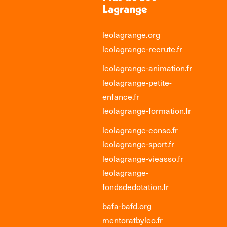
Lagrange
leolagrange.org
leolagrange-recrute.fr
leolagrange-animation.fr
leolagrange-petite-
enfance.fr
leolagrange-formation.fr
leolagrange-conso.fr
leolagrange-sport.fr
leolagrange-vieasso.fr
leolagrange-
fondsdedotation.fr
bafa-bafd.org
mentoratbyleo.fr