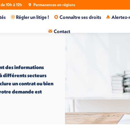
de 10h à 12h
Permanences en régions
tés
Régler un litige !
Connaître ses droits
Alertez-
Contact
nt des informations
 à différents secteurs
nclure un contrat ou bien
i votre demande est