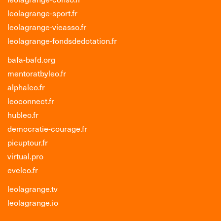
leolagrange-sport.fr
leolagrange-vieasso.fr
leolagrange-fondsdedotation.fr
bafa-bafd.org
mentoratbyleo.fr
alphaleo.fr
leoconnect.fr
hubleo.fr
democratie-courage.fr
picuptour.fr
virtual.pro
eveleo.fr
leolagrange.tv
leolagrange.io