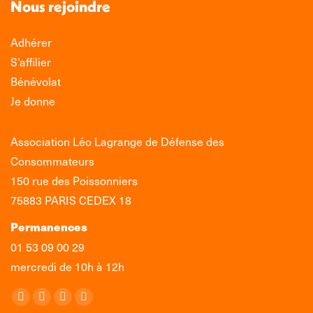
Nous rejoindre
Adhérer
S’affilier
Bénévolat
Je donne
Association Léo Lagrange de Défense des
Consommateurs
150 rue des Poissonniers
75883 PARIS CEDEX 18
Permanences
01 53 09 00 29
mercredi de 10h à 12h
Retrouvez-nous sur :
La
La
La
La