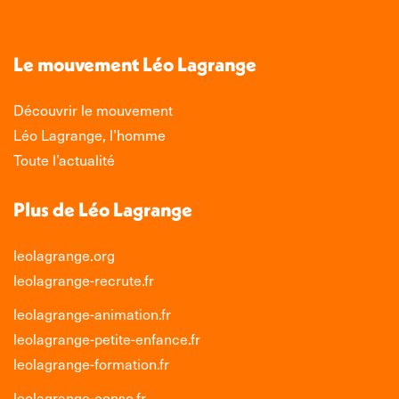
page
page
page
page
Facebook
X
LinkedIn
Instagram
s'ouvre
s'ouvre
s'ouvre
s'ouvre
Le mouvement Léo Lagrange
dans
dans
dans
dans
une
une
une
une
Découvrir le mouvement
nouvelle
nouvelle
nouvelle
nouvelle
Léo Lagrange, l’homme
fenêtre
fenêtre
fenêtre
fenêtre
Toute l’actualité
Plus de Léo Lagrange
leolagrange.org
leolagrange-recrute.fr
leolagrange-animation.fr
leolagrange-petite-enfance.fr
leolagrange-formation.fr
leolagrange-conso.fr