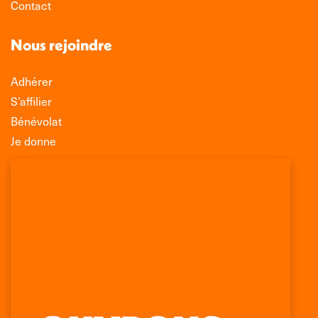
Contact
Nous rejoindre
Adhérer
S’affilier
Bénévolat
Je donne
Association Léo Lagrange de Défense des
Consommateurs
150 rue des Poissonniers
75883 PARIS CEDEX 18
Permanences
01 53 09 00 29
mercredi de 10h à 12h