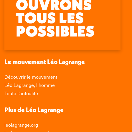
Retrouvez-nous sur :
La
La
La
La
page
page
page
page
Facebook
X
LinkedIn
Instagram
s'ouvre
s'ouvre
s'ouvre
s'ouvre
dans
dans
dans
dans
une
une
une
une
nouvelle
nouvelle
nouvelle
nouvelle
Le mouvement Léo Lagrange
fenêtre
fenêtre
fenêtre
fenêtre
Découvrir le mouvement
Léo Lagrange, l’homme
Toute l’actualité
Plus de Léo Lagrange
leolagrange.org