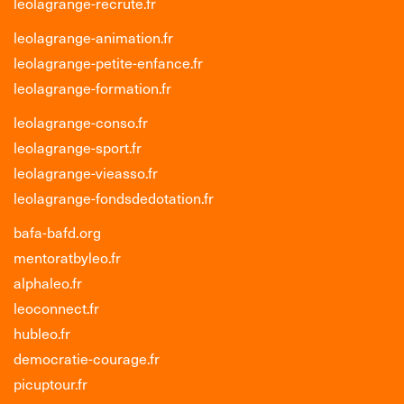
leolagrange-recrute.fr
leolagrange-animation.fr
leolagrange-petite-enfance.fr
leolagrange-formation.fr
leolagrange-conso.fr
leolagrange-sport.fr
leolagrange-vieasso.fr
leolagrange-fondsdedotation.fr
bafa-bafd.org
mentoratbyleo.fr
alphaleo.fr
leoconnect.fr
hubleo.fr
democratie-courage.fr
picuptour.fr