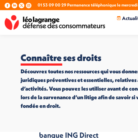
01 53 09 00 29 Permanence téléphonique le mercredi 
La
La
La
La
page
page
page
page
Actuali
Facebook
LinkedIn
X
Instagram
s'ouvre
s'ouvre
s'ouvre
s'ouvre
dans
dans
dans
dans
une
une
une
une
nouvelle
nouvelle
nouvelle
nouvelle
fenêtre
fenêtre
fenêtre
fenêtre
Connaître ses droits
Découvrez toutes nos ressources qui vous donne
juridiques préventives et essentielles, relatives
d’activités. Vous pouvez les utiliser avant de co
lors de la survenance d’un litige afin de savoir s
fondée en droit.
Les clients de la
banque ING Direct