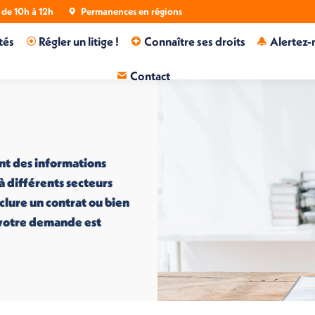
de 10h à 12h
Permanences en régions
tés
Régler un litige !
Connaître ses droits
Alertez-
Contact
nt des informations
 à différents secteurs
nclure un contrat ou bien
i votre demande est