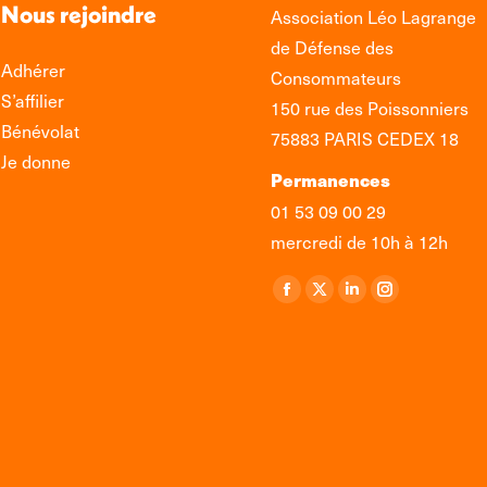
Nous rejoindre
Association Léo Lagrange
de Défense des
Adhérer
Consommateurs
S’affilier
150 rue des Poissonniers
Bénévolat
75883 PARIS CEDEX 18
Je donne
Permanences
01 53 09 00 29
mercredi de 10h à 12h
Retrouvez-nous sur :
La
La
La
La
page
page
page
page
Facebook
X
LinkedIn
Instagram
s'ouvre
s'ouvre
s'ouvre
s'ouvre
dans
dans
dans
dans
une
une
une
une
nouvelle
nouvelle
nouvelle
nouvelle