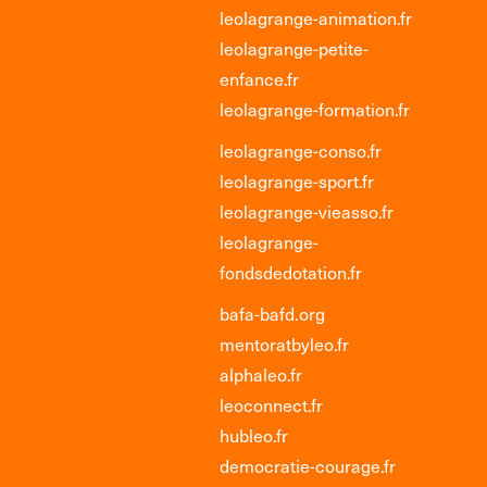
leolagrange-animation.fr
leolagrange-petite-
enfance.fr
leolagrange-formation.fr
leolagrange-conso.fr
leolagrange-sport.fr
leolagrange-vieasso.fr
leolagrange-
fondsdedotation.fr
bafa-bafd.org
mentoratbyleo.fr
alphaleo.fr
leoconnect.fr
hubleo.fr
democratie-courage.fr