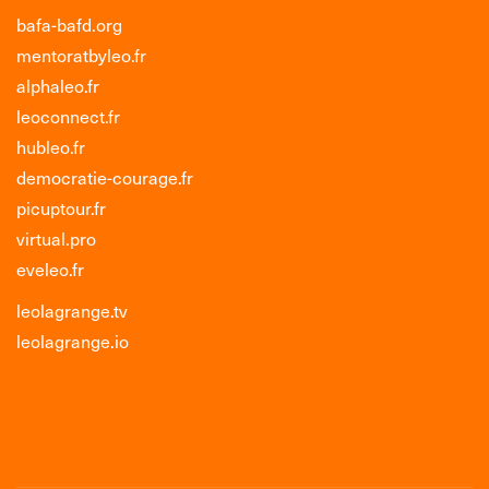
bafa-bafd.org
mentoratbyleo.fr
alphaleo.fr
leoconnect.fr
hubleo.fr
democratie-courage.fr
picuptour.fr
virtual.pro
eveleo.fr
leolagrange.tv
leolagrange.io