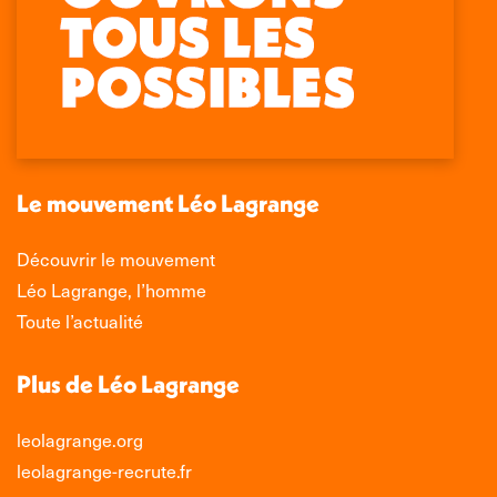
Retrouvez-nous sur :
La
La
La
La
page
page
page
page
Facebook
X
LinkedIn
Instagram
s'ouvre
s'ouvre
s'ouvre
s'ouvre
dans
dans
dans
dans
une
une
une
une
nouvelle
nouvelle
nouvelle
nouvelle
Le mouvement Léo Lagrange
fenêtre
fenêtre
fenêtre
fenêtre
Découvrir le mouvement
Léo Lagrange, l’homme
Toute l’actualité
Plus de Léo Lagrange
leolagrange.org
leolagrange-recrute.fr