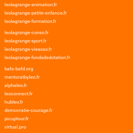
leolagrange-animation.fr
leolagrange-petite-enfance.fr
leolagrange-formation.fr
leolagrange-conso.fr
leolagrange-sport.fr
leolagrange-vieasso.fr
leolagrange-fondsdedotation.fr
bafa-bafd.org
mentoratbyleo.fr
alphaleo.fr
leoconnect.fr
hubleo.fr
democratie-courage.fr
picuptour.fr
virtual.pro