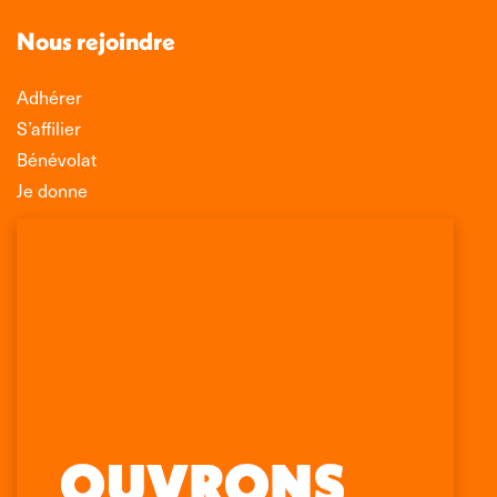
Nous rejoindre
Adhérer
S’affilier
Bénévolat
Je donne
Association Léo Lagrange de Défense des
Consommateurs
150 rue des Poissonniers
75883 PARIS CEDEX 18
Permanences
01 53 09 00 29
mercredi de 10h à 12h