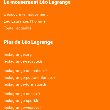
s'ouvre
s'ouvre
s'ouvre
s'ouvre
Le mouvement Léo Lagrange
dans
dans
dans
dans
une
une
une
une
Découvrir le mouvement
nouvelle
nouvelle
nouvelle
nouvelle
Léo Lagrange, l’homme
fenêtre
fenêtre
fenêtre
fenêtre
Toute l’actualité
Plus de Léo Lagrange
leolagrange.org
leolagrange-recrute.fr
leolagrange-animation.fr
leolagrange-petite-enfance.fr
leolagrange-formation.fr
leolagrange-conso.fr
leolagrange-sport.fr
leolagrange-vieasso.fr