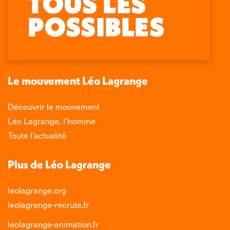
page
page
page
page
Facebook
X
LinkedIn
Instagram
s'ouvre
s'ouvre
s'ouvre
s'ouvre
dans
dans
dans
dans
une
une
une
une
nouvelle
nouvelle
nouvelle
nouvelle
Le mouvement Léo Lagrange
fenêtre
fenêtre
fenêtre
fenêtre
Découvrir le mouvement
Léo Lagrange, l’homme
Toute l’actualité
Plus de Léo Lagrange
leolagrange.org
leolagrange-recrute.fr
leolagrange-animation.fr