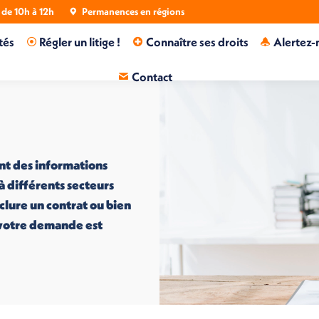
de 10h à 12h
Permanences en régions
tés
Régler un litige !
Connaître ses droits
Alertez-
Contact
nt des informations
 à différents secteurs
nclure un contrat ou bien
i votre demande est