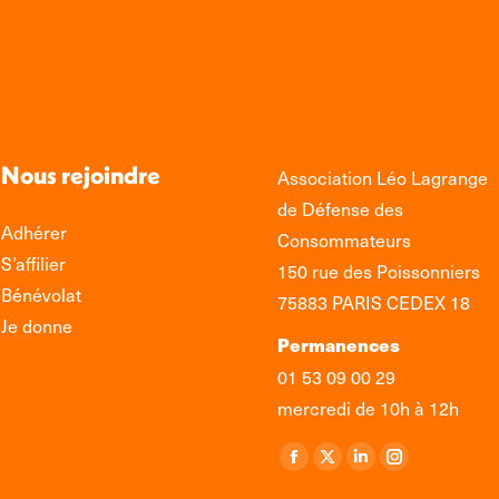
Nous rejoindre
Association Léo Lagrange
de Défense des
Adhérer
Consommateurs
S’affilier
150 rue des Poissonniers
Bénévolat
75883 PARIS CEDEX 18
Je donne
Permanences
01 53 09 00 29
mercredi de 10h à 12h
Retrouvez-nous sur :
La
La
La
La
page
page
page
page