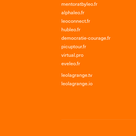
mentoratbyleo.fr
alphaleo.fr
leoconnect.fr
hubleo.fr
democratie-courage.fr
picuptour.fr
virtual.pro
eveleo.fr
leolagrange.tv
leolagrange.io