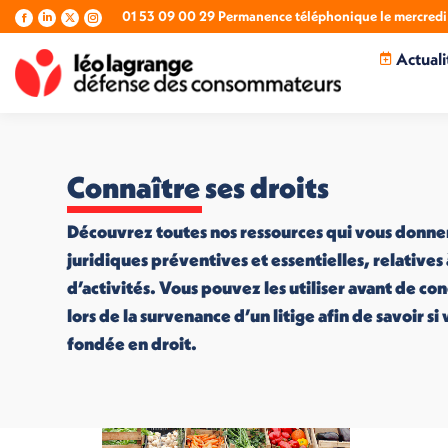
01 53 09 00 29 Permanence téléphonique le mercredi 
La
La
La
La
page
page
page
page
Actuali
Facebook
LinkedIn
X
Instagram
s'ouvre
s'ouvre
s'ouvre
s'ouvre
dans
dans
dans
dans
une
une
une
une
nouvelle
nouvelle
nouvelle
nouvelle
fenêtre
fenêtre
fenêtre
fenêtre
Connaître ses droits
Découvrez toutes nos ressources qui vous donne
juridiques préventives et essentielles, relatives
d’activités. Vous pouvez les utiliser avant de co
lors de la survenance d’un litige afin de savoir s
fondée en droit.