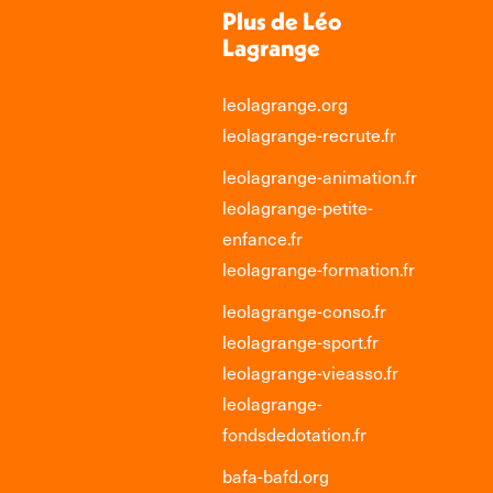
Plus de Léo
Lagrange
leolagrange.org
leolagrange-recrute.fr
leolagrange-animation.fr
leolagrange-petite-
enfance.fr
leolagrange-formation.fr
leolagrange-conso.fr
leolagrange-sport.fr
leolagrange-vieasso.fr
leolagrange-
fondsdedotation.fr
bafa-bafd.org