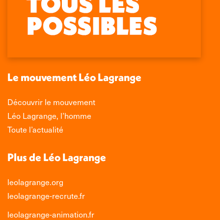
page
page
page
page
Facebook
X
LinkedIn
Instagram
s'ouvre
s'ouvre
s'ouvre
s'ouvre
dans
dans
dans
dans
une
une
une
une
nouvelle
nouvelle
nouvelle
nouvelle
Le mouvement Léo Lagrange
fenêtre
fenêtre
fenêtre
fenêtre
Découvrir le mouvement
Léo Lagrange, l’homme
Toute l’actualité
Plus de Léo Lagrange
leolagrange.org
leolagrange-recrute.fr
leolagrange-animation.fr