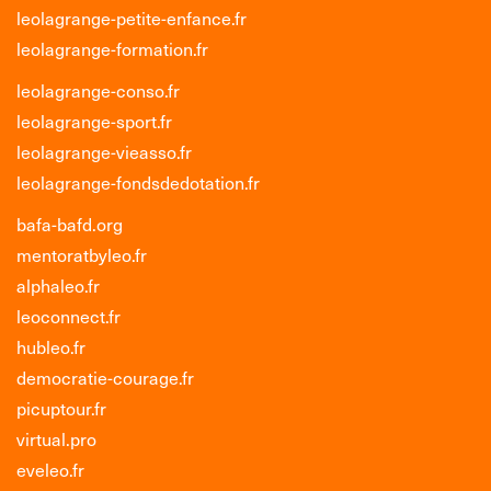
leolagrange-petite-enfance.fr
leolagrange-formation.fr
leolagrange-conso.fr
leolagrange-sport.fr
leolagrange-vieasso.fr
leolagrange-fondsdedotation.fr
bafa-bafd.org
mentoratbyleo.fr
alphaleo.fr
leoconnect.fr
hubleo.fr
democratie-courage.fr
picuptour.fr
virtual.pro
eveleo.fr