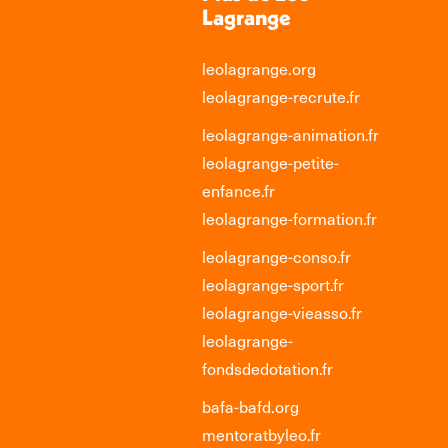
Lagrange
leolagrange.org
leolagrange-recrute.fr
leolagrange-animation.fr
leolagrange-petite-
enfance.fr
leolagrange-formation.fr
leolagrange-conso.fr
leolagrange-sport.fr
leolagrange-vieasso.fr
leolagrange-
fondsdedotation.fr
bafa-bafd.org
mentoratbyleo.fr