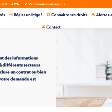
de 10h à 12h
Permanences en régions
tés
Régler un litige !
Connaître ses droits
Alertez-
Contact
nt des informations
 à différents secteurs
nclure un contrat ou bien
i votre demande est