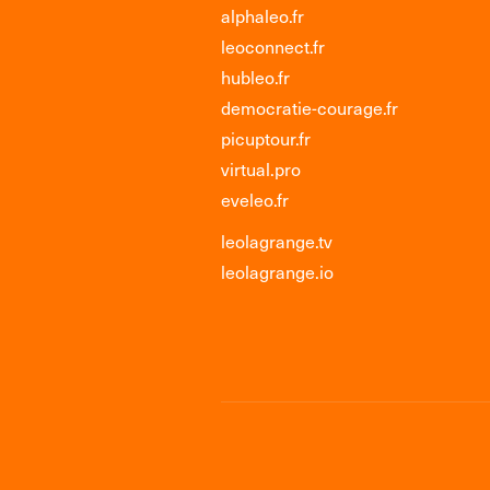
alphaleo.fr
leoconnect.fr
hubleo.fr
democratie-courage.fr
picuptour.fr
virtual.pro
eveleo.fr
leolagrange.tv
leolagrange.io