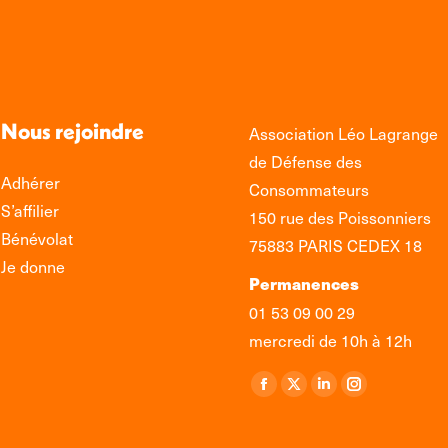
Nous rejoindre
Association Léo Lagrange
de Défense des
Adhérer
Consommateurs
S’affilier
150 rue des Poissonniers
Bénévolat
75883 PARIS CEDEX 18
Je donne
Permanences
01 53 09 00 29
mercredi de 10h à 12h
Retrouvez-nous sur :
La
La
La
La
page
page
page
page
Facebook
X
LinkedIn
Instagram