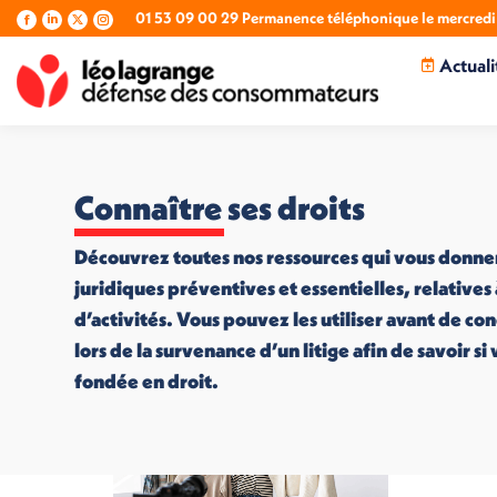
01 53 09 00 29 Permanence téléphonique le mercredi 
La
La
La
La
page
page
page
page
Actuali
Facebook
LinkedIn
X
Instagram
s'ouvre
s'ouvre
s'ouvre
s'ouvre
dans
dans
dans
dans
une
une
une
une
nouvelle
nouvelle
nouvelle
nouvelle
fenêtre
fenêtre
fenêtre
fenêtre
Connaître ses droits
Découvrez toutes nos ressources qui vous donne
juridiques préventives et essentielles, relatives
d’activités. Vous pouvez les utiliser avant de co
lors de la survenance d’un litige afin de savoir s
fondée en droit.