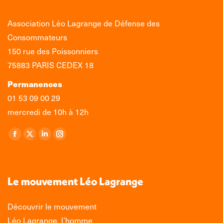
Association Léo Lagrange de Défense des
Consommateurs
150 rue des Poissonniers
75883 PARIS CEDEX 18
Permanences
01 53 09 00 29
mercredi de 10h à 12h
Retrouvez-nous sur :
La
La
La
La
page
page
page
page
Facebook
X
LinkedIn
Instagram
s'ouvre
s'ouvre
s'ouvre
s'ouvre
Le mouvement Léo Lagrange
dans
dans
dans
dans
une
une
une
une
Découvrir le mouvement
nouvelle
nouvelle
nouvelle
nouvelle
Léo Lagrange, l’homme