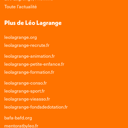
fenêtre
fenêtre
fenêtre
fenêtre
Toute l’actualité
Plus de Léo Lagrange
leolagrange.org
leolagrange-recrute.fr
leolagrange-animation.fr
leolagrange-petite-enfance.fr
leolagrange-formation.fr
leolagrange-conso.fr
leolagrange-sport.fr
leolagrange-vieasso.fr
leolagrange-fondsdedotation.fr
bafa-bafd.org
mentoratbyleo.fr