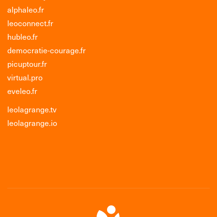
alphaleo.fr
leoconnect.fr
hubleo.fr
democratie-courage.fr
picuptour.fr
virtual.pro
eveleo.fr
leolagrange.tv
leolagrange.io