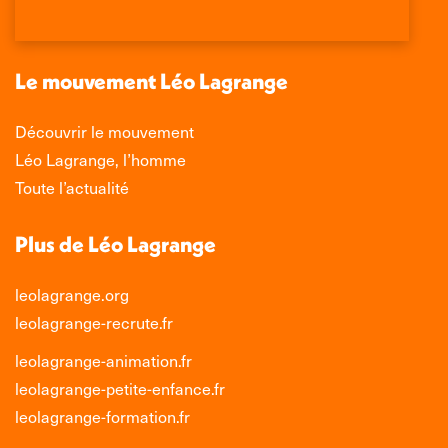
dans
dans
dans
dans
une
une
une
une
nouvelle
nouvelle
nouvelle
nouvelle
Le mouvement Léo Lagrange
fenêtre
fenêtre
fenêtre
fenêtre
Découvrir le mouvement
Léo Lagrange, l’homme
Toute l’actualité
Plus de Léo Lagrange
leolagrange.org
leolagrange-recrute.fr
leolagrange-animation.fr
leolagrange-petite-enfance.fr
leolagrange-formation.fr