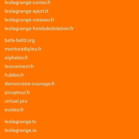
leolagrange-conso.fr
leolagrange-sport.fr
leolagrange-vieasso.fr
leolagrange-fondsdedotation.fr
bafa-bafd.org
mentoratbyleo.fr
alphaleo.fr
leoconnect.fr
hubleo.fr
democratie-courage.fr
picuptour.fr
virtual.pro
eveleo.fr
leolagrange.tv
leolagrange.io