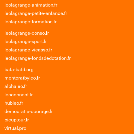
leolagrange-animation.fr
leolagrange-petite-enfance.fr
leolagrange-formation.fr
leolagrange-conso.fr
leolagrange-sport.fr
leolagrange-vieasso.fr
leolagrange-fondsdedotation.fr
bafa-bafd.org
mentoratbyleo.fr
alphaleo.fr
leoconnect.fr
hubleo.fr
democratie-courage.fr
picuptour.fr
virtual.pro