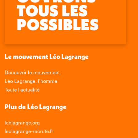
Retrouvez-nous sur :
La
La
La
La
page
page
page
page
Facebook
X
LinkedIn
Instagram
s'ouvre
s'ouvre
s'ouvre
s'ouvre
dans
dans
dans
dans
une
une
une
une
nouvelle
nouvelle
nouvelle
nouvelle
Le mouvement Léo Lagrange
fenêtre
fenêtre
fenêtre
fenêtre
Découvrir le mouvement
Léo Lagrange, l’homme
Toute l’actualité
Plus de Léo Lagrange
leolagrange.org
leolagrange-recrute.fr