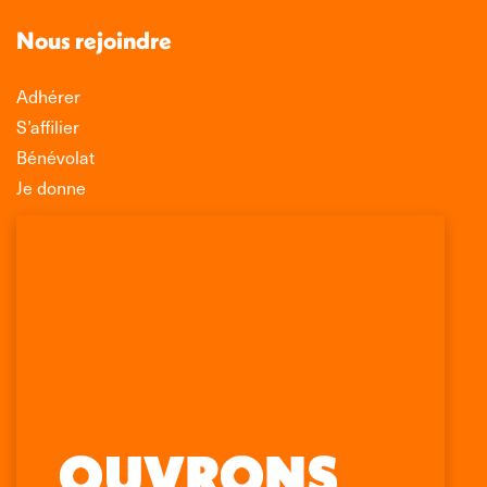
Nous rejoindre
Adhérer
S’affilier
Bénévolat
Je donne
Association Léo Lagrange de Défense des
Consommateurs
150 rue des Poissonniers
75883 PARIS CEDEX 18
Permanences
01 53 09 00 29
mercredi de 10h à 12h