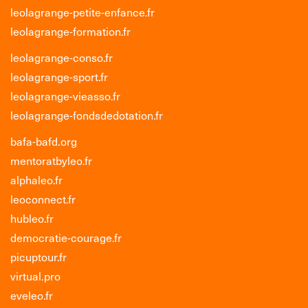
leolagrange-petite-enfance.fr
leolagrange-formation.fr
leolagrange-conso.fr
leolagrange-sport.fr
leolagrange-vieasso.fr
leolagrange-fondsdedotation.fr
bafa-bafd.org
mentoratbyleo.fr
alphaleo.fr
leoconnect.fr
hubleo.fr
democratie-courage.fr
picuptour.fr
virtual.pro
eveleo.fr