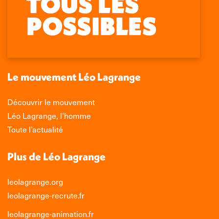
page
page
page
page
Facebook
X
LinkedIn
Instagram
s'ouvre
s'ouvre
s'ouvre
s'ouvre
dans
dans
dans
dans
une
une
une
une
nouvelle
nouvelle
nouvelle
nouvelle
Le mouvement Léo Lagrange
fenêtre
fenêtre
fenêtre
fenêtre
Découvrir le mouvement
Léo Lagrange, l’homme
Toute l’actualité
Plus de Léo Lagrange
leolagrange.org
leolagrange-recrute.fr
leolagrange-animation.fr