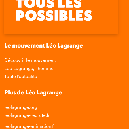
page
page
page
page
Facebook
X
LinkedIn
Instagram
s'ouvre
s'ouvre
s'ouvre
s'ouvre
dans
dans
dans
dans
une
une
une
une
nouvelle
nouvelle
nouvelle
nouvelle
Le mouvement Léo Lagrange
fenêtre
fenêtre
fenêtre
fenêtre
Découvrir le mouvement
Léo Lagrange, l’homme
Toute l’actualité
Plus de Léo Lagrange
leolagrange.org
leolagrange-recrute.fr
leolagrange-animation.fr