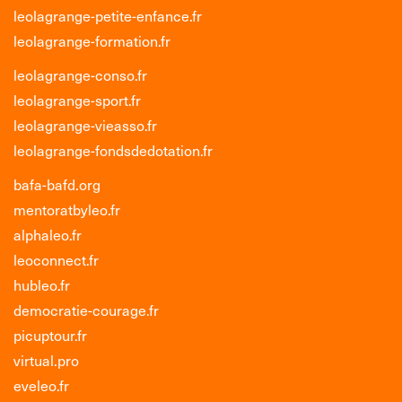
leolagrange-petite-enfance.fr
leolagrange-formation.fr
leolagrange-conso.fr
leolagrange-sport.fr
leolagrange-vieasso.fr
leolagrange-fondsdedotation.fr
bafa-bafd.org
mentoratbyleo.fr
alphaleo.fr
leoconnect.fr
hubleo.fr
democratie-courage.fr
picuptour.fr
virtual.pro
eveleo.fr