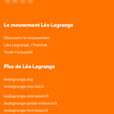
La
La
La
La
page
page
page
page
Facebook
X
LinkedIn
Instagram
s'ouvre
s'ouvre
s'ouvre
s'ouvre
Le mouvement Léo Lagrange
dans
dans
dans
dans
une
une
une
une
Découvrir le mouvement
nouvelle
nouvelle
nouvelle
nouvelle
Léo Lagrange, l’homme
fenêtre
fenêtre
fenêtre
fenêtre
Toute l’actualité
Plus de Léo Lagrange
leolagrange.org
leolagrange-recrute.fr
leolagrange-animation.fr
leolagrange-petite-enfance.fr
leolagrange-formation.fr