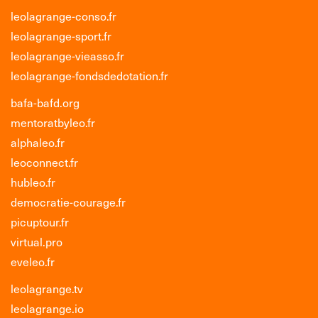
leolagrange-conso.fr
leolagrange-sport.fr
leolagrange-vieasso.fr
leolagrange-fondsdedotation.fr
bafa-bafd.org
mentoratbyleo.fr
alphaleo.fr
leoconnect.fr
hubleo.fr
democratie-courage.fr
picuptour.fr
virtual.pro
eveleo.fr
leolagrange.tv
leolagrange.io