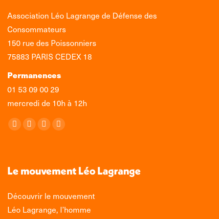
Association Léo Lagrange de Défense des
Consommateurs
150 rue des Poissonniers
75883 PARIS CEDEX 18
Permanences
01 53 09 00 29
mercredi de 10h à 12h
Retrouvez-nous sur :
La
La
La
La
page
page
page
page
Facebook
X
LinkedIn
Instagram
s'ouvre
s'ouvre
s'ouvre
s'ouvre
Le mouvement Léo Lagrange
dans
dans
dans
dans
une
une
une
une
Découvrir le mouvement
nouvelle
nouvelle
nouvelle
nouvelle
Léo Lagrange, l’homme
fenêtre
fenêtre
fenêtre
fenêtre