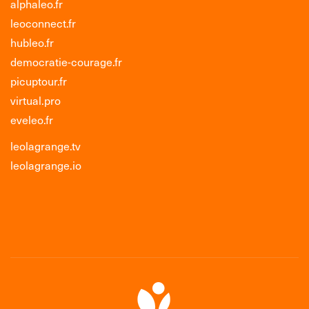
alphaleo.fr
leoconnect.fr
hubleo.fr
democratie-courage.fr
picuptour.fr
virtual.pro
eveleo.fr
leolagrange.tv
leolagrange.io