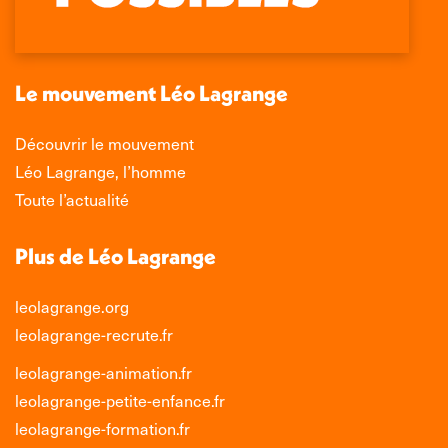
s'ouvre
s'ouvre
s'ouvre
s'ouvre
dans
dans
dans
dans
une
une
une
une
nouvelle
nouvelle
nouvelle
nouvelle
Le mouvement Léo Lagrange
fenêtre
fenêtre
fenêtre
fenêtre
Découvrir le mouvement
Léo Lagrange, l’homme
Toute l’actualité
Plus de Léo Lagrange
leolagrange.org
leolagrange-recrute.fr
leolagrange-animation.fr
leolagrange-petite-enfance.fr
leolagrange-formation.fr