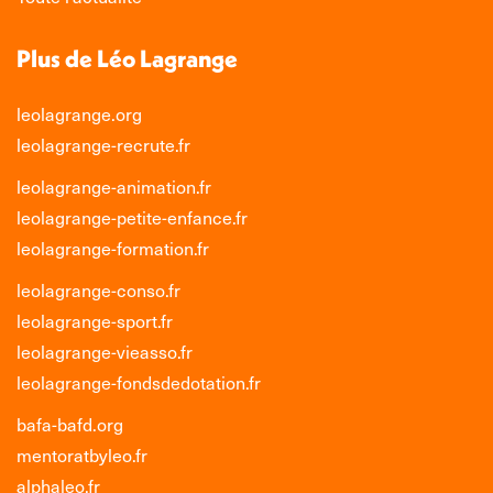
Plus de Léo Lagrange
leolagrange.org
leolagrange-recrute.fr
leolagrange-animation.fr
leolagrange-petite-enfance.fr
leolagrange-formation.fr
leolagrange-conso.fr
leolagrange-sport.fr
leolagrange-vieasso.fr
leolagrange-fondsdedotation.fr
bafa-bafd.org
mentoratbyleo.fr
alphaleo.fr