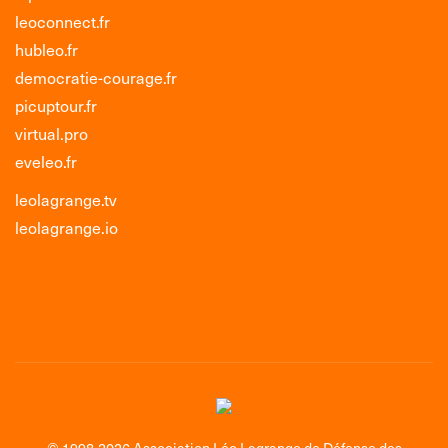
leoconnect.fr
hubleo.fr
democratie-courage.fr
picuptour.fr
virtual.pro
eveleo.fr
leolagrange.tv
leolagrange.io
© 1998-2026 Association Léo Lagrange de Défense des