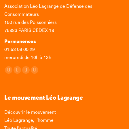
Association Léo Lagrange de Défense des
Consommateurs
150 rue des Poissonniers
75883 PARIS CEDEX 18
Permanences
01 53 09 00 29
mercredi de 10h à 12h
Retrouvez-nous sur :
La
La
La
La
page
page
page
page
Facebook
X
LinkedIn
Instagram
s'ouvre
s'ouvre
s'ouvre
s'ouvre
Le mouvement Léo Lagrange
dans
dans
dans
dans
une
une
une
une
Découvrir le mouvement
nouvelle
nouvelle
nouvelle
nouvelle
Léo Lagrange, l’homme
fenêtre
fenêtre
fenêtre
fenêtre
Toute l’actualité