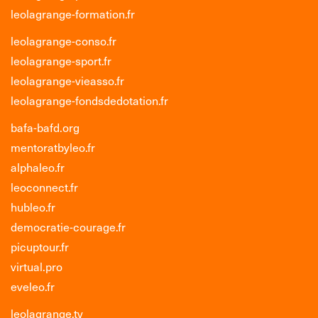
leolagrange-formation.fr
leolagrange-conso.fr
leolagrange-sport.fr
leolagrange-vieasso.fr
leolagrange-fondsdedotation.fr
bafa-bafd.org
mentoratbyleo.fr
alphaleo.fr
leoconnect.fr
hubleo.fr
democratie-courage.fr
picuptour.fr
virtual.pro
eveleo.fr
leolagrange.tv