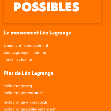
Facebook
X
LinkedIn
Instagram
s'ouvre
s'ouvre
s'ouvre
s'ouvre
dans
dans
dans
dans
une
une
une
une
nouvelle
nouvelle
nouvelle
nouvelle
Le mouvement Léo Lagrange
fenêtre
fenêtre
fenêtre
fenêtre
Découvrir le mouvement
Léo Lagrange, l’homme
Toute l’actualité
Plus de Léo Lagrange
leolagrange.org
leolagrange-recrute.fr
leolagrange-animation.fr
leolagrange-petite-enfance.fr