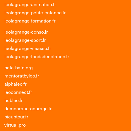
leolagrange-animation.fr
leolagrange-petite-enfance.fr
leolagrange-formation.fr
leolagrange-conso.fr
leolagrange-sport.fr
leolagrange-vieasso.fr
leolagrange-fondsdedotation.fr
bafa-bafd.org
mentoratbyleo.fr
alphaleo.fr
leoconnect.fr
hubleo.fr
democratie-courage.fr
picuptour.fr
virtual.pro