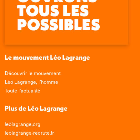
Retrouvez-nous sur :
La
La
La
La
page
page
page
page
Facebook
X
LinkedIn
Instagram
s'ouvre
s'ouvre
s'ouvre
s'ouvre
dans
dans
dans
dans
une
une
une
une
nouvelle
nouvelle
nouvelle
nouvelle
Le mouvement Léo Lagrange
fenêtre
fenêtre
fenêtre
fenêtre
Découvrir le mouvement
Léo Lagrange, l’homme
Toute l’actualité
Plus de Léo Lagrange
leolagrange.org
leolagrange-recrute.fr