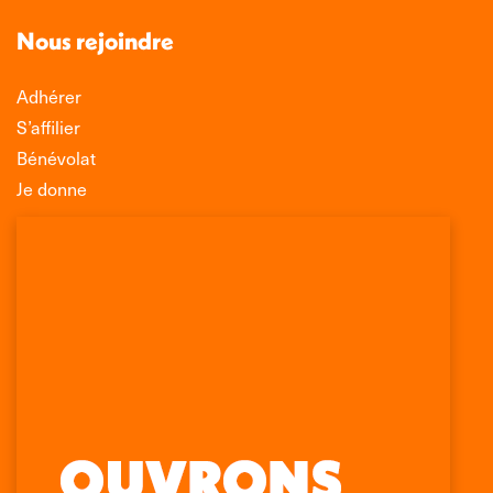
Nous rejoindre
Adhérer
S’affilier
Bénévolat
Je donne
Association Léo Lagrange de Défense des
Consommateurs
150 rue des Poissonniers
75883 PARIS CEDEX 18
Permanences
01 53 09 00 29
mercredi de 10h à 12h