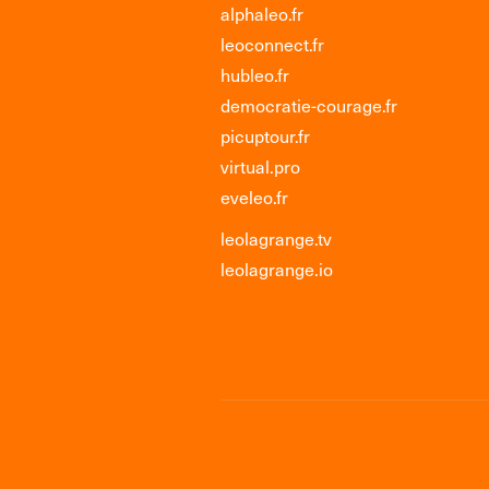
alphaleo.fr
leoconnect.fr
hubleo.fr
democratie-courage.fr
picuptour.fr
virtual.pro
eveleo.fr
leolagrange.tv
leolagrange.io