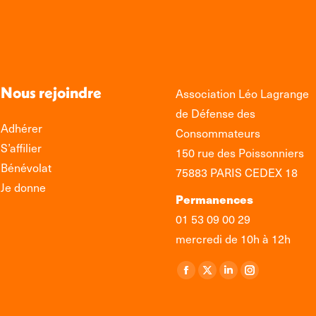
Nous rejoindre
Association Léo Lagrange
de Défense des
Adhérer
Consommateurs
S’affilier
150 rue des Poissonniers
Bénévolat
75883 PARIS CEDEX 18
Je donne
Permanences
01 53 09 00 29
mercredi de 10h à 12h
Retrouvez-nous sur :
La
La
La
La
page
page
page
page
Facebook
X
LinkedIn
Instagram