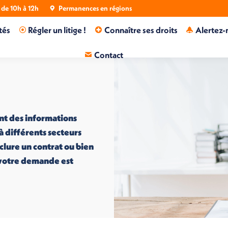
de 10h à 12h
Permanences en régions
tés
Régler un litige !
Connaître ses droits
Alertez-
Contact
nt des informations
 à différents secteurs
nclure un contrat ou bien
i votre demande est