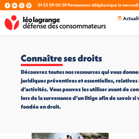
01 53 09 00 29 Permanence téléphonique le mercredi 
La
La
La
La
page
page
page
page
Actuali
Facebook
LinkedIn
X
Instagram
s'ouvre
s'ouvre
s'ouvre
s'ouvre
dans
dans
dans
dans
une
une
une
une
nouvelle
nouvelle
nouvelle
nouvelle
fenêtre
fenêtre
fenêtre
fenêtre
Connaître ses droits
Découvrez toutes nos ressources qui vous donne
juridiques préventives et essentielles, relatives
d’activités. Vous pouvez les utiliser avant de co
lors de la survenance d’un litige afin de savoir s
fondée en droit.