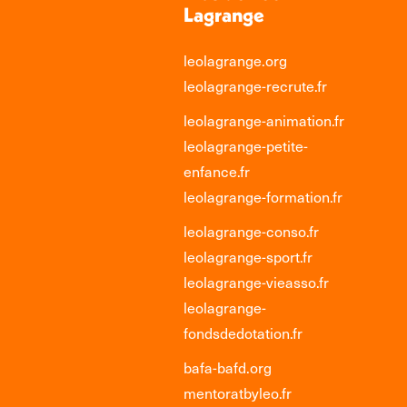
Lagrange
leolagrange.org
leolagrange-recrute.fr
leolagrange-animation.fr
leolagrange-petite-
enfance.fr
leolagrange-formation.fr
leolagrange-conso.fr
leolagrange-sport.fr
leolagrange-vieasso.fr
leolagrange-
fondsdedotation.fr
bafa-bafd.org
mentoratbyleo.fr