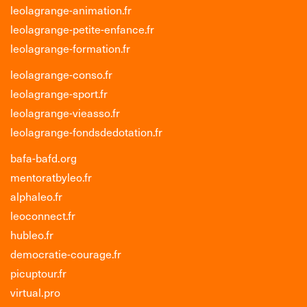
leolagrange-animation.fr
leolagrange-petite-enfance.fr
leolagrange-formation.fr
leolagrange-conso.fr
leolagrange-sport.fr
leolagrange-vieasso.fr
leolagrange-fondsdedotation.fr
bafa-bafd.org
mentoratbyleo.fr
alphaleo.fr
leoconnect.fr
hubleo.fr
democratie-courage.fr
picuptour.fr
virtual.pro