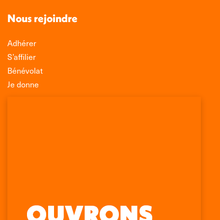
Nous rejoindre
Adhérer
S’affilier
Bénévolat
Je donne
Association Léo Lagrange de Défense des
Consommateurs
150 rue des Poissonniers
75883 PARIS CEDEX 18
Permanences
01 53 09 00 29
mercredi de 10h à 12h