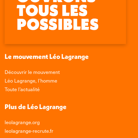
Retrouvez-nous sur :
La
La
La
La
page
page
page
page
Facebook
X
LinkedIn
Instagram
s'ouvre
s'ouvre
s'ouvre
s'ouvre
dans
dans
dans
dans
une
une
une
une
nouvelle
nouvelle
nouvelle
nouvelle
Le mouvement Léo Lagrange
fenêtre
fenêtre
fenêtre
fenêtre
Découvrir le mouvement
Léo Lagrange, l’homme
Toute l’actualité
Plus de Léo Lagrange
leolagrange.org
leolagrange-recrute.fr