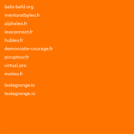
bafa-bafd.org
mentoratbyleo.fr
alphaleo.fr
leoconnect.fr
hubleo.fr
democratie-courage.fr
picuptour.fr
virtual.pro
eveleo.fr
leolagrange.tv
leolagrange.io