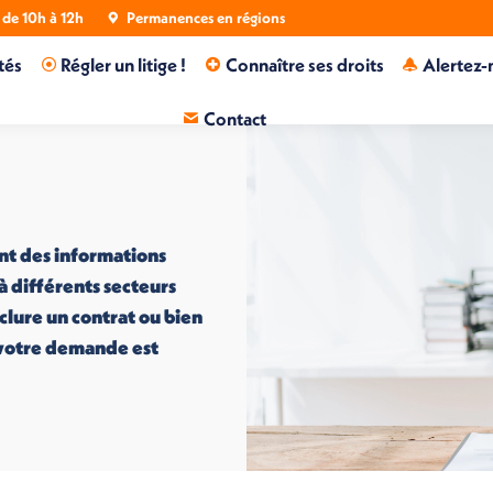
de 10h à 12h
Permanences en régions
tés
Régler un litige !
Connaître ses droits
Alertez-
Contact
nt des informations
 à différents secteurs
nclure un contrat ou bien
i votre demande est