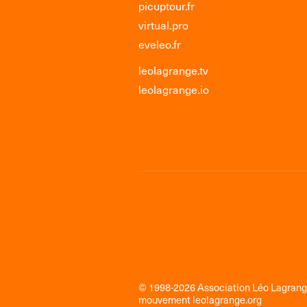
picuptour.fr
virtual.pro
eveleo.fr
leolagrange.tv
leolagrange.io
© 1998-2026 Association Léo Lagran
mouvement
leolagrange.org