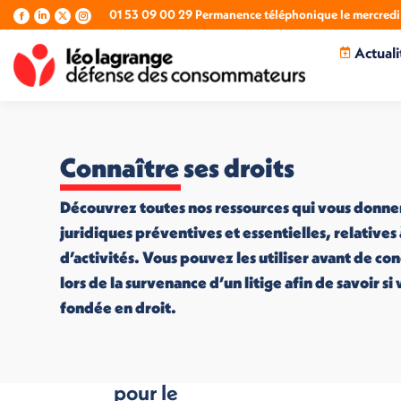
01 53 09 00 29 Permanence téléphonique le mercredi 
La
La
La
La
page
page
page
page
Actuali
Facebook
LinkedIn
X
Instagram
s'ouvre
s'ouvre
s'ouvre
s'ouvre
dans
dans
dans
dans
une
une
une
une
nouvelle
nouvelle
nouvelle
nouvelle
fenêtre
fenêtre
fenêtre
fenêtre
Connaître ses droits
Découvrez toutes nos ressources qui vous donne
juridiques préventives et essentielles, relatives
d’activités. Vous pouvez les utiliser avant de co
lors de la survenance d’un litige afin de savoir s
fondée en droit.
Etes-vous prêt
pour le