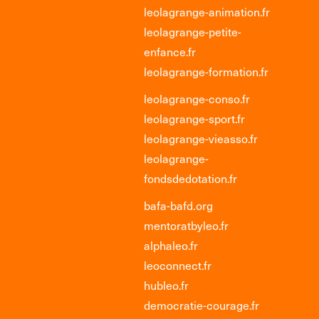
leolagrange-animation.fr
leolagrange-petite-
enfance.fr
leolagrange-formation.fr
leolagrange-conso.fr
leolagrange-sport.fr
leolagrange-vieasso.fr
leolagrange-
fondsdedotation.fr
bafa-bafd.org
mentoratbyleo.fr
alphaleo.fr
leoconnect.fr
hubleo.fr
democratie-courage.fr