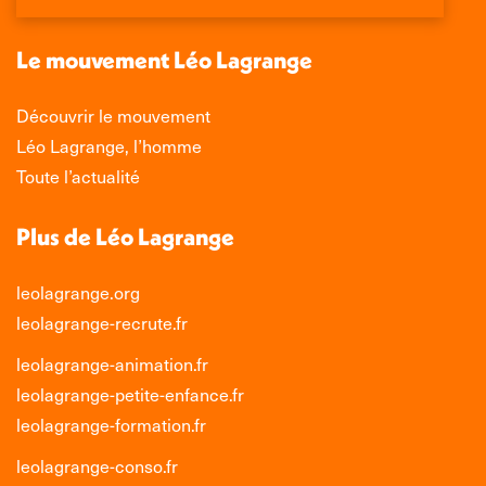
une
une
une
une
nouvelle
nouvelle
nouvelle
nouvelle
Le mouvement Léo Lagrange
fenêtre
fenêtre
fenêtre
fenêtre
Découvrir le mouvement
Léo Lagrange, l’homme
Toute l’actualité
Plus de Léo Lagrange
leolagrange.org
leolagrange-recrute.fr
leolagrange-animation.fr
leolagrange-petite-enfance.fr
leolagrange-formation.fr
leolagrange-conso.fr