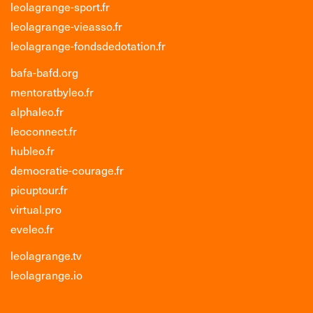
leolagrange-sport.fr
leolagrange-vieasso.fr
leolagrange-fondsdedotation.fr
bafa-bafd.org
mentoratbyleo.fr
alphaleo.fr
leoconnect.fr
hubleo.fr
democratie-courage.fr
picuptour.fr
virtual.pro
eveleo.fr
leolagrange.tv
leolagrange.io