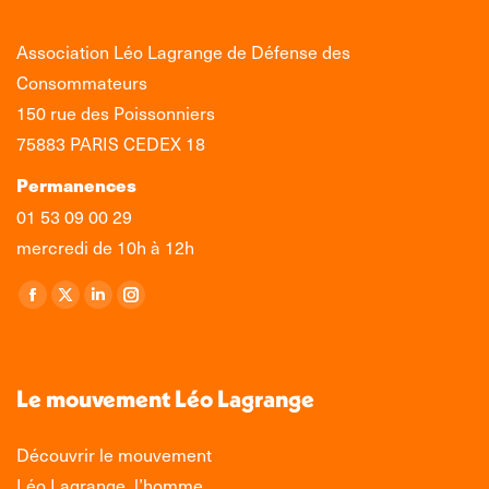
Association Léo Lagrange de Défense des
Consommateurs
150 rue des Poissonniers
75883 PARIS CEDEX 18
Permanences
01 53 09 00 29
mercredi de 10h à 12h
Retrouvez-nous sur :
La
La
La
La
page
page
page
page
Facebook
X
LinkedIn
Instagram
s'ouvre
s'ouvre
s'ouvre
s'ouvre
Le mouvement Léo Lagrange
dans
dans
dans
dans
une
une
une
une
Découvrir le mouvement
nouvelle
nouvelle
nouvelle
nouvelle
Léo Lagrange, l’homme