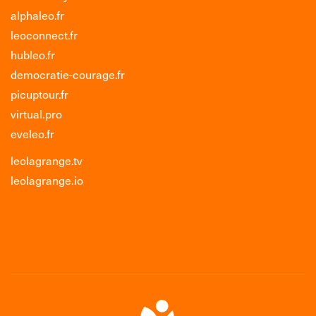
alphaleo.fr
leoconnect.fr
hubleo.fr
democratie-courage.fr
picuptour.fr
virtual.pro
eveleo.fr
leolagrange.tv
leolagrange.io