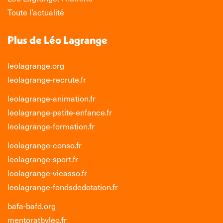
fenêtre
fenêtre
fenêtre
fenêtre
Toute l’actualité
Plus de Léo Lagrange
leolagrange.org
leolagrange-recrute.fr
leolagrange-animation.fr
leolagrange-petite-enfance.fr
leolagrange-formation.fr
leolagrange-conso.fr
leolagrange-sport.fr
leolagrange-vieasso.fr
leolagrange-fondsdedotation.fr
bafa-bafd.org
mentoratbyleo.fr