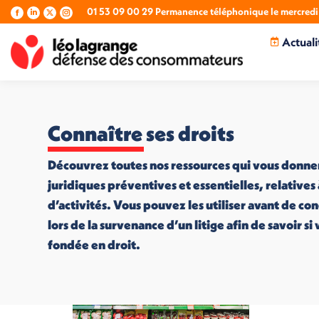
01 53 09 00 29 Permanence téléphonique le mercredi 
La
La
La
La
page
page
page
page
Actuali
Facebook
LinkedIn
X
Instagram
s'ouvre
s'ouvre
s'ouvre
s'ouvre
dans
dans
dans
dans
une
une
une
une
nouvelle
nouvelle
nouvelle
nouvelle
fenêtre
fenêtre
fenêtre
fenêtre
Connaître ses droits
Découvrez toutes nos ressources qui vous donne
juridiques préventives et essentielles, relatives
d’activités. Vous pouvez les utiliser avant de co
lors de la survenance d’un litige afin de savoir s
fondée en droit.