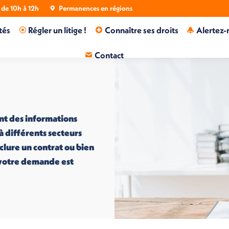
de 10h à 12h
Permanences en régions
tés
Régler un litige !
Connaître ses droits
Alertez-
Contact
nt des informations
 à différents secteurs
nclure un contrat ou bien
i votre demande est