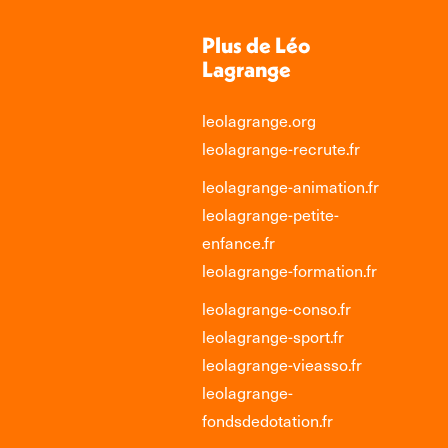
Plus de Léo
Lagrange
leolagrange.org
leolagrange-recrute.fr
leolagrange-animation.fr
leolagrange-petite-
enfance.fr
leolagrange-formation.fr
leolagrange-conso.fr
leolagrange-sport.fr
leolagrange-vieasso.fr
leolagrange-
fondsdedotation.fr