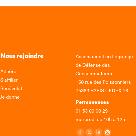
Nous rejoindre
Association Léo Lagrange
de Défense des
Adhérer
Consommateurs
S’affilier
150 rue des Poissonniers
Bénévolat
75883 PARIS CEDEX 18
Je donne
Permanences
01 53 09 00 29
mercredi de 10h à 12h
Retrouvez-nous sur :
La
La
La
La