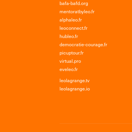
bafa-bafd.org
mentoratbyleo.fr
alphaleo.fr
leoconnect.fr
hubleo.fr
democratie-courage.fr
picuptour.fr
virtual.pro
eveleo.fr
leolagrange.tv
leolagrange.io