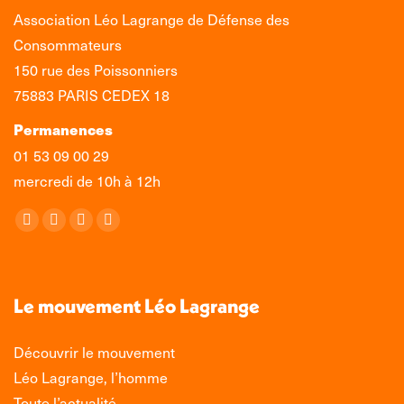
Association Léo Lagrange de Défense des
Consommateurs
150 rue des Poissonniers
75883 PARIS CEDEX 18
Permanences
01 53 09 00 29
mercredi de 10h à 12h
Retrouvez-nous sur :
La
La
La
La
page
page
page
page
Facebook
X
LinkedIn
Instagram
s'ouvre
s'ouvre
s'ouvre
s'ouvre
Le mouvement Léo Lagrange
dans
dans
dans
dans
une
une
une
une
Découvrir le mouvement
nouvelle
nouvelle
nouvelle
nouvelle
Léo Lagrange, l’homme
fenêtre
fenêtre
fenêtre
fenêtre
Toute l’actualité