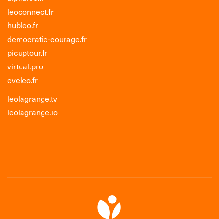
leoconnect.fr
hubleo.fr
democratie-courage.fr
picuptour.fr
virtual.pro
eveleo.fr
leolagrange.tv
leolagrange.io