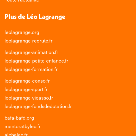
Plus de Léo Lagrange
leolagrange.org
leolagrange-recrute.fr
leolagrange-animation.fr
leolagrange-petite-enfance.fr
leolagrange-formation.fr
leolagrange-conso.fr
leolagrange-sport.fr
leolagrange-vieasso.fr
leolagrange-fondsdedotation.fr
bafa-bafd.org
mentoratbyleo.fr
alphaleo.fr