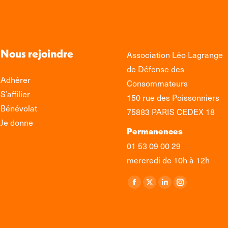
Nous rejoindre
Association Léo Lagrange
de Défense des
Adhérer
Consommateurs
S’affilier
150 rue des Poissonniers
Bénévolat
75883 PARIS CEDEX 18
Je donne
Permanences
01 53 09 00 29
mercredi de 10h à 12h
Retrouvez-nous sur :
La
La
La
La
page
page
page
page
Facebook
X
LinkedIn
Instagram
s'ouvre
s'ouvre
s'ouvre
s'ouvre