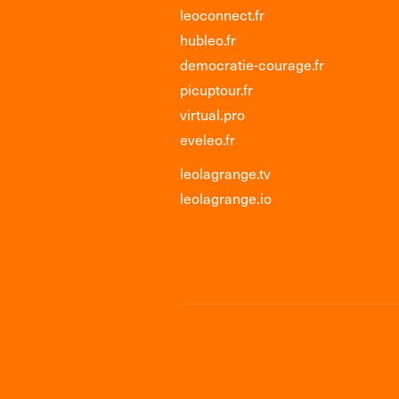
leoconnect.fr
hubleo.fr
democratie-courage.fr
picuptour.fr
virtual.pro
eveleo.fr
leolagrange.tv
leolagrange.io