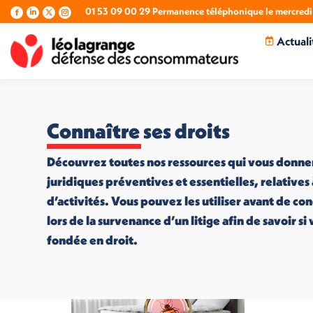
01 53 09 00 29 Permanence téléphonique le mercredi 
La
La
La
La
page
page
page
page
Actuali
Facebook
LinkedIn
X
Instagram
s'ouvre
s'ouvre
s'ouvre
s'ouvre
dans
dans
dans
dans
une
une
une
une
nouvelle
nouvelle
nouvelle
nouvelle
fenêtre
fenêtre
fenêtre
fenêtre
Connaître ses droits
Découvrez toutes nos ressources qui vous donne
juridiques préventives et essentielles, relatives
d’activités. Vous pouvez les utiliser avant de co
lors de la survenance d’un litige afin de savoir s
fondée en droit.