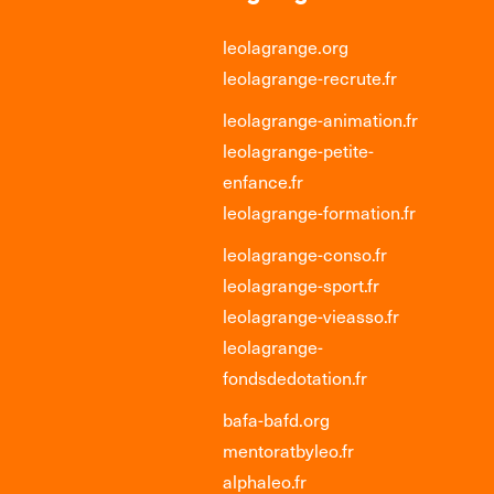
leolagrange.org
leolagrange-recrute.fr
leolagrange-animation.fr
leolagrange-petite-
enfance.fr
leolagrange-formation.fr
leolagrange-conso.fr
leolagrange-sport.fr
leolagrange-vieasso.fr
leolagrange-
fondsdedotation.fr
bafa-bafd.org
mentoratbyleo.fr
alphaleo.fr