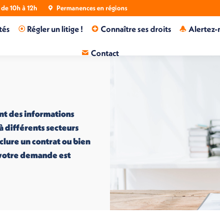
de 10h à 12h
Permanences en régions
tés
Régler un litige !
Connaître ses droits
Alertez-
Contact
nt des informations
 à différents secteurs
nclure un contrat ou bien
i votre demande est